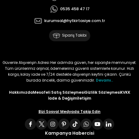
0535 458 47 17
Tüy
Para Kontrol Kalemleri
Yaylı Dosya
Zımba Tel Sökücüler
kurumsal@hytkirtasiye.com.tr
Permanent Asetat Kalemi
Zımba Telleri
Sipariş Takibi
Permanent Markör
Porselen Kalemi
Güvenle Alışverişin Adresi Her adımda güven, her siparişte memnuniyet.
Tüm ürünlerimiz orijinal, ödemeleriniz güvenli sistemlerle korunur. Hızlı
kargo, kolay iade ve 7/24 destekle alışverişin keyfini çıkarın. Çünkü
Poster Markörler
burada öncelik, daima güveninizdir.
Devamı..
Roller Kalemler
Hakkımızda
Mesafeli Satış Sözleşmesi
Gizlilik Sözleşmesi
KVKK
İade & Değişim
İletişim
Simli Kalemler
Bizi Sosyal Medyada Takip Edin
Spiralli Kalem
Kampanya Habercisi