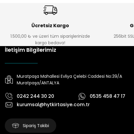
Ücretsiz Kargo
G
1.500,00 ₺ ve üzeri tüm siparişlerinizde
256bit SSL
kargo bedava!
İletişim Bilgilerimiz
Muratpaşa Mahallesi Evliya Çelebi Caddesi No:39/A
Muratpaşa/ANTALYA
0242 244 30 20
0535 458 47 17
kurumsal@hytkirtasiye.com.tr
Sipariş Takibi