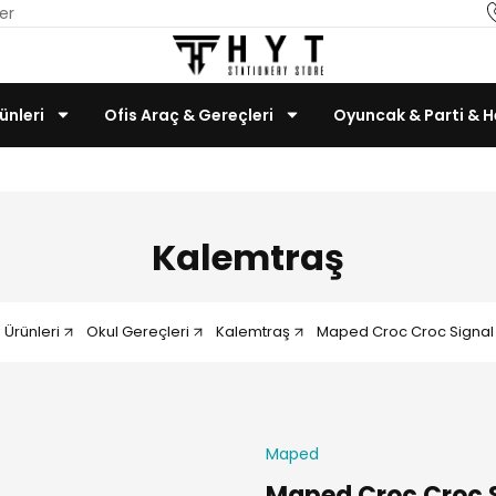
er
ünleri
Ofis Araç & Gereçleri
Oyuncak & Parti & H
Teknoloji & Bilgisayar
Kalemtraş
 Ürünleri
Okul Gereçleri
Kalemtraş
Maped Croc Croc Signal T
Maped
Maped Croc Croc Si