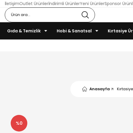
İletişim
Outlet Ürünler
İndirimli Ürünler
Yeni Ürünler
Sponsor Ürünl
Gıda & Temizlik
Hobi & Sanatsal
Kırtasiye Ür
Anasayfa
Kırtasiye
%0