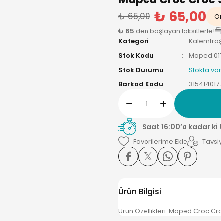
₺ 65,00
₺ 65,00
On
₺ 65
den başlayan taksitlerle!
Kategori
Kalemtra
Stok Kodu
Maped.017
Stok Durumu
Stokta var
Barkod Kodu
3154140177
Saat 16:00’a kadar ki
Tavsiy
Ürün Bilgisi
Ürün Özellikleri: Maped Croc Cro