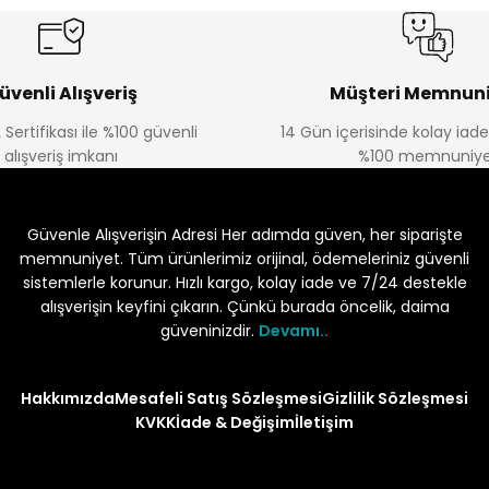
üvenli Alışveriş
Müşteri Memnuni
 Sertifikası ile %100 güvenli
14 Gün içerisinde kolay iad
alışveriş imkanı
%100 memnuniye
Güvenle Alışverişin Adresi Her adımda güven, her siparişte
memnuniyet. Tüm ürünlerimiz orijinal, ödemeleriniz güvenli
sistemlerle korunur. Hızlı kargo, kolay iade ve 7/24 destekle
alışverişin keyfini çıkarın. Çünkü burada öncelik, daima
güveninizdir.
Devamı..
Hakkımızda
Mesafeli Satış Sözleşmesi
Gizlilik Sözleşmesi
KVKK
İade & Değişim
İletişim