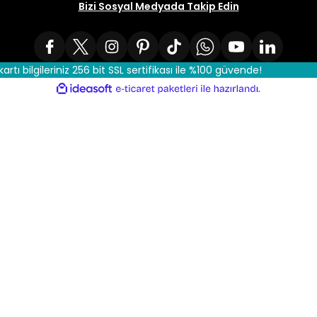
Bizi Sosyal Medyada Takip Edin
kartı bilgileriniz 256 bit SSL sertifikası ile %100 güvende!
ile
ideasoft
e-
hazırlandı.
ticaret
paketleri