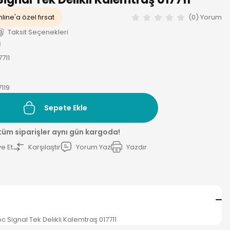
line'a özel fırsat
(0) Yorum
Taksit Seçenekleri
ş
711
119
Sepete Ekle
 tüm siparişler aynı gün kargoda!
e Et
Karşılaştır
Yorum Yaz
Yazdır
c Signal Tek Delikli Kalemtraş 017711