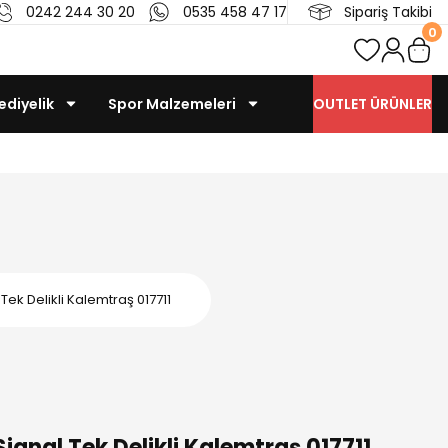
0242 244 30 20
0535 458 47 17
Sipariş Takibi
0
ediyelik
Spor Malzemeleri
OUTLET ÜRÜNLER
ek Delikli Kalemtraş 017711
gnal Tek Delikli Kalemtraş 017711