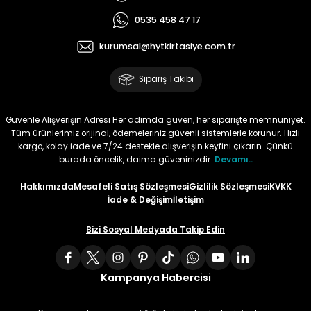
0535 458 47 17
Tüy
Para Kontrol Kalemleri
Yaylı Dosya
Zımba Tel Sökücüler
kurumsal@hytkirtasiye.com.tr
Permanent Asetat Kalemi
Zımba Telleri
Sipariş Takibi
Permanent Markör
Güvenle Alışverişin Adresi Her adımda güven, her siparişte memnuniyet.
Tüm ürünlerimiz orijinal, ödemeleriniz güvenli sistemlerle korunur. Hızlı
Porselen Kalemi
kargo, kolay iade ve 7/24 destekle alışverişin keyfini çıkarın. Çünkü
burada öncelik, daima güveninizdir.
Devamı..
Poster Markörler
Hakkımızda
Mesafeli Satış Sözleşmesi
Gizlilik Sözleşmesi
KVKK
İade & Değişim
İletişim
Roller Kalemler
Bizi Sosyal Medyada Takip Edin
Simli Kalemler
Kampanya Habercisi
Spiralli Kalem