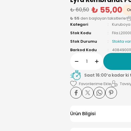
₺ 55,00
₺ 60,50
On
₺ 55
den başlayan taksitlerle!
Kategori
Kuruboya
Stok Kodu
Fila.L2000
Stok Durumu
Stokta var
Barkod Kodu
408490011
Saat 16:00’a kadar ki
Tavsiy
Ürün Bilgisi