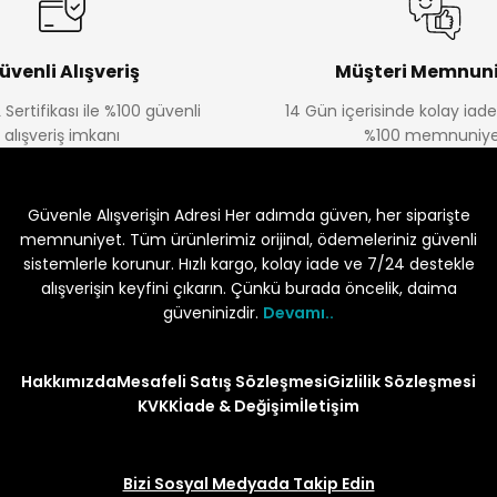
üvenli Alışveriş
Müşteri Memnuni
 Sertifikası ile %100 güvenli
14 Gün içerisinde kolay iad
alışveriş imkanı
%100 memnuniye
Güvenle Alışverişin Adresi Her adımda güven, her siparişte
memnuniyet. Tüm ürünlerimiz orijinal, ödemeleriniz güvenli
sistemlerle korunur. Hızlı kargo, kolay iade ve 7/24 destekle
alışverişin keyfini çıkarın. Çünkü burada öncelik, daima
güveninizdir.
Devamı..
Hakkımızda
Mesafeli Satış Sözleşmesi
Gizlilik Sözleşmesi
KVKK
İade & Değişim
İletişim
Bizi Sosyal Medyada Takip Edin