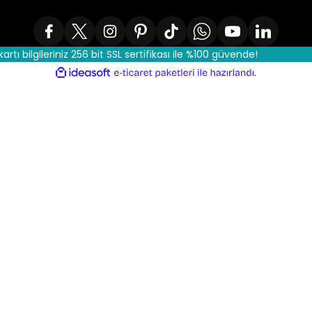
kartı bilgileriniz 256 bit SSL sertifikası ile %100 güvende!
ile
ideasoft
e-
hazırlandı.
ticaret
paketleri