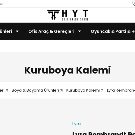
er
ünleri
Ofis Araç & Gereçleri
Oyuncak & Parti & H
Teknoloji & Bilgisayar
Kuruboya Kalemi
eri
Boya & Boyama Ürünleri
Kuruboya Kalemi
Lyra Rembrand
Lyra
Lyra Rembrandt Po