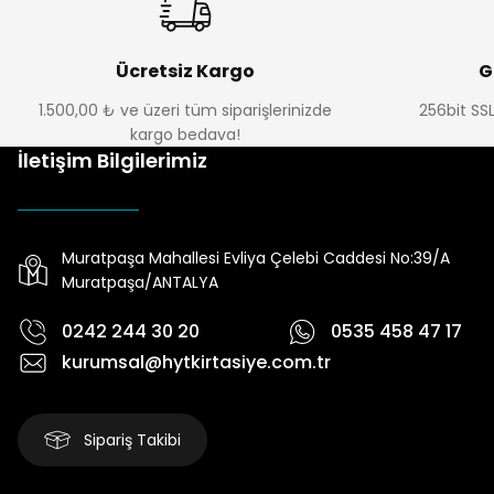
Ücretsiz Kargo
G
1.500,00 ₺ ve üzeri tüm siparişlerinizde
256bit SSL
kargo bedava!
İletişim Bilgilerimiz
Muratpaşa Mahallesi Evliya Çelebi Caddesi No:39/A
Muratpaşa/ANTALYA
0242 244 30 20
0535 458 47 17
kurumsal@hytkirtasiye.com.tr
Sipariş Takibi