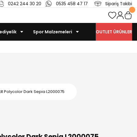
0242 244 30 20
0535 458 47 17
Sipariş Takibi
ediyelik
Spor Malzemeleri
OUTLET ÜRÜNLER
t Polycolor Dark Sepia L2000075
lycolor Dark Sepia L2000075