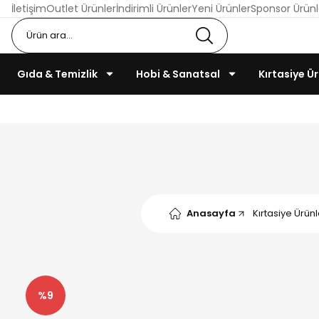
İletişim
Outlet Ürünler
İndirimli Ürünler
Yeni Ürünler
Sponsor Ürünl
Gıda & Temizlik
Hobi & Sanatsal
Kırtasiye Ür
Anasayfa
Kırtasiye Ürünl
%9