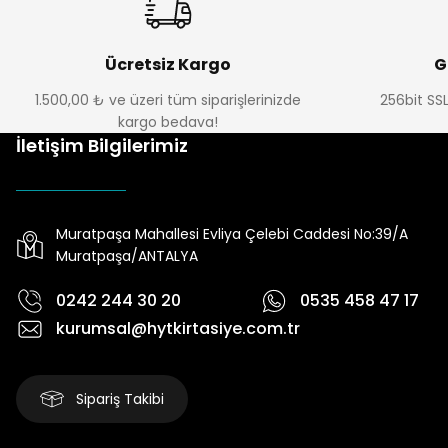
Ücretsiz Kargo
G
1.500,00 ₺ ve üzeri tüm siparişlerinizde
256bit SSL
kargo bedava!
İletişim Bilgilerimiz
Muratpaşa Mahallesi Evliya Çelebi Caddesi No:39/A
Muratpaşa/ANTALYA
0242 244 30 20
0535 458 47 17
kurumsal@hytkirtasiye.com.tr
Sipariş Takibi