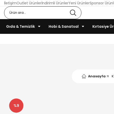
İletişim
Outlet Ürünler
İndirimli Ürünler
Yeni Ürünler
Sponsor Ürünl
Gıda & Temizlik
Hobi & Sanatsal
Kırtasiye Ür
Anasayfa
K
%9