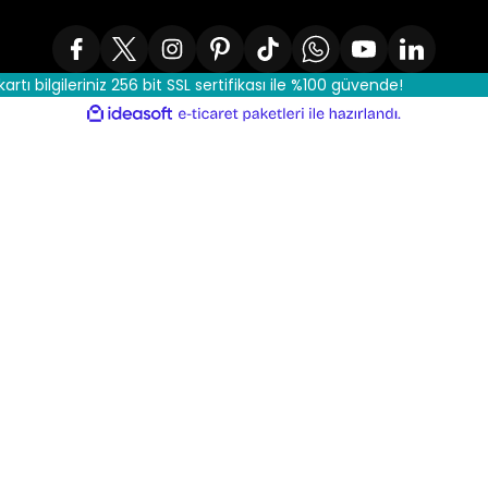
kartı bilgileriniz 256 bit SSL sertifikası ile %100 güvende!
ile
ideasoft
e-
hazırlandı.
ticaret
paketleri