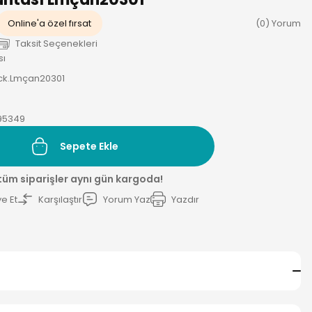
Online'a özel fırsat
(0) Yorum
Taksit Seçenekleri
sı
ck.Lmçan20301
95349
Sepete Ekle
 tüm siparişler aynı gün kargoda!
e Et
Karşılaştır
Yorum Yaz
Yazdır