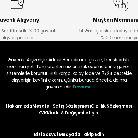
üvenli Alışveriş
Müşteri Memnuni
 Sertifikası ile %100 güvenli
14 Gün içerisinde kolay iad
alışveriş imkanı
%100 memnuniye
Güvenle Alışverişin Adresi Her adımda güven, her siparişte
memnuniyet. Tüm ürünlerimiz orijinal, ödemeleriniz güvenli
sistemlerle korunur. Hızlı kargo, kolay iade ve 7/24 destekle
alışverişin keyfini çıkarın. Çünkü burada öncelik, daima
güveninizdir.
Devamı..
Hakkımızda
Mesafeli Satış Sözleşmesi
Gizlilik Sözleşmesi
KVKK
İade & Değişim
İletişim
Bizi Sosyal Medyada Takip Edin