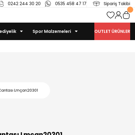
0242 244 30 20
0535 458 47 17
Sipariş Takibi
ediyelik
Spor Malzemeleri
OUTLET ÜRÜNLER
 Cantası Lmçan20301
antası Lmçan20301