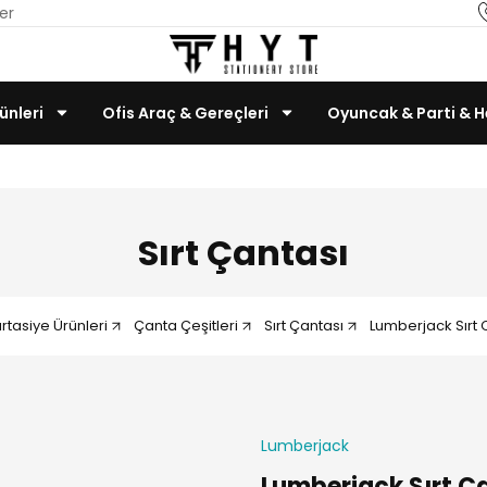
er
ünleri
Ofis Araç & Gereçleri
Oyuncak & Parti & H
Teknoloji & Bilgisayar
Sırt Çantası
ırtasiye Ürünleri
Çanta Çeşitleri
Sırt Çantası
Lumberjack Sırt
Lumberjack
Lumberjack Sırt C