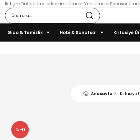
İletişim
Outlet Ürünler
İndirimli Ürünler
Yeni Ürünler
Sponsor Ürünl
Gıda & Temizlik
Hobi & Sanatsal
Kırtasiye Ür
Anasayfa
Kırtasiye 
%-0