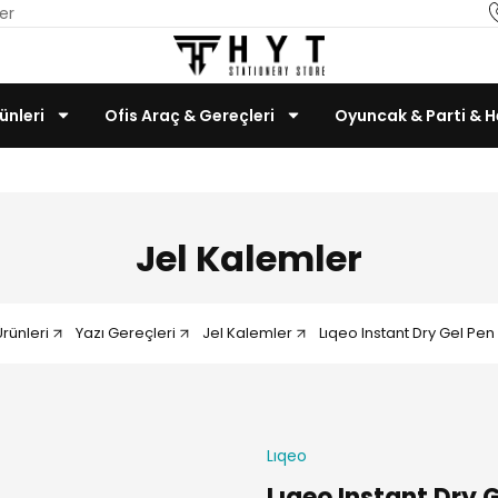
er
ünleri
Ofis Araç & Gereçleri
Oyuncak & Parti & H
Teknoloji & Bilgisayar
Jel Kalemler
Ürünleri
Yazı Gereçleri
Jel Kalemler
Lıqeo Instant Dry Gel Pe
Lıqeo
Lıqeo Instant Dry