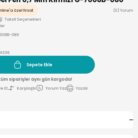
line'a özel fırsat
(0) Yorum
Taksit Seçenekleri
ler
7008B-080
14339
Sepete Ekle
 tüm siparişler aynı gün kargoda!
e Et
Karşılaştır
Yorum Yaz
Yazdır