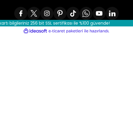
kartı bilgileriniz 256 bit SSL sertifikası ile %100 güvende!
ile
ideasoft
e-
hazırlandı.
ticaret
paketleri