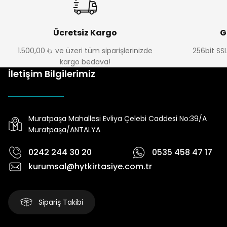
Ücretsiz Kargo
G
1.500,00 ₺ ve üzeri tüm siparişlerinizde
256bit SSL
kargo bedava!
İletişim Bilgilerimiz
Muratpaşa Mahallesi Evliya Çelebi Caddesi No:39/A
Muratpaşa/ANTALYA
0242 244 30 20
0535 458 47 17
kurumsal@hytkirtasiye.com.tr
Sipariş Takibi