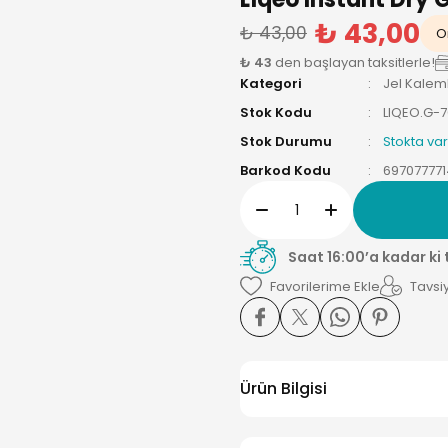
₺ 43,00
₺ 43,00
On
₺ 43
den başlayan taksitlerle!
Kategori
Jel Kalem
Stok Kodu
LIQEO.G-
Stok Durumu
Stokta var
Barkod Kodu
69707777
Saat 16:00’a kadar ki
Tavsiy
Ürün Bilgisi