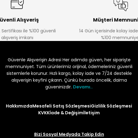
üvenli Alışveriş
Müşteri Memnuni
 Sertifikası ile %100 güvenli
14 Gün içerisinde kolay iad
alışveriş imkanı
%100 memnuniye
Güvenle Alışverişin Adresi Her adımda güven, her siparişte
memnuniyet. Tüm ürünlerimiz orijinal, ödemeleriniz güvenli
sistemlerle korunur. Hızlı kargo, kolay iade ve 7/24 destekle
alışverişin keyfini çıkarın. Çünkü burada öncelik, daima
güveninizdir.
Devamı..
Hakkımızda
Mesafeli Satış Sözleşmesi
Gizlilik Sözleşmesi
KVKK
İade & Değişim
İletişim
Bizi Sosyal Medyada Takip Edin