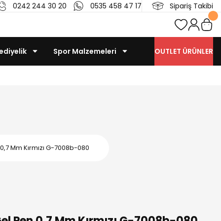
0242 244 30 20
0535 458 47 17
Sipariş Takibi
ediyelik
Spor Malzemeleri
OUTLET ÜRÜNLER
n 0,7 Mm Kırmızı G-7008b-080
 Gel Pen 0,7 Mm Kırmızı G-7008b-080