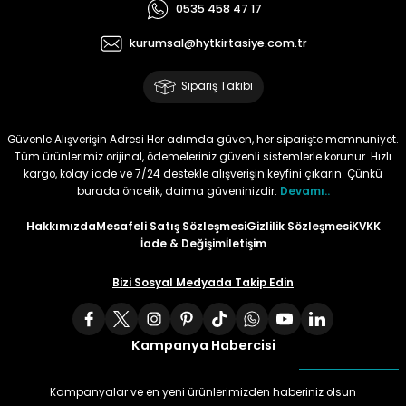
0535 458 47 17
Tüy
Para Kontrol Kalemleri
Yaylı Dosya
Zımba Tel Sökücüler
kurumsal@hytkirtasiye.com.tr
Permanent Asetat Kalemi
Zımba Telleri
Sipariş Takibi
Permanent Markör
Güvenle Alışverişin Adresi Her adımda güven, her siparişte memnuniyet.
Tüm ürünlerimiz orijinal, ödemeleriniz güvenli sistemlerle korunur. Hızlı
kargo, kolay iade ve 7/24 destekle alışverişin keyfini çıkarın. Çünkü
Porselen Kalemi
burada öncelik, daima güveninizdir.
Devamı..
Poster Markörler
Hakkımızda
Mesafeli Satış Sözleşmesi
Gizlilik Sözleşmesi
KVKK
İade & Değişim
İletişim
Roller Kalemler
Bizi Sosyal Medyada Takip Edin
Simli Kalemler
Kampanya Habercisi
Spiralli Kalem
Kampanyalar ve en yeni ürünlerimizden haberiniz olsun