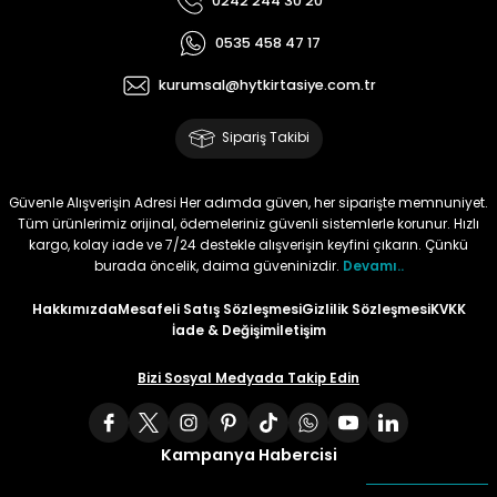
0242 244 30 20
Tüy
Para Kontrol Kalemleri
Yaylı Dosya
Zımba Tel Sökücüler
0535 458 47 17
kurumsal@hytkirtasiye.com.tr
Permanent Asetat Kalemi
Zımba Telleri
Sipariş Takibi
Permanent Markör
Güvenle Alışverişin Adresi Her adımda güven, her siparişte memnuniyet.
Porselen Kalemi
Tüm ürünlerimiz orijinal, ödemeleriniz güvenli sistemlerle korunur. Hızlı
kargo, kolay iade ve 7/24 destekle alışverişin keyfini çıkarın. Çünkü
burada öncelik, daima güveninizdir.
Devamı..
Poster Markörler
Hakkımızda
Mesafeli Satış Sözleşmesi
Gizlilik Sözleşmesi
KVKK
Roller Kalemler
İade & Değişim
İletişim
Bizi Sosyal Medyada Takip Edin
Simli Kalemler
Spiralli Kalem
Kampanya Habercisi