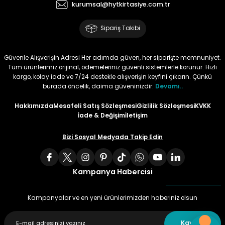
kurumsal@hytkirtasiye.com.tr
Tüy
Para Kontrol Kalemleri
Yaylı Dosya
Zımba Tel Sökücüler
Sipariş Takibi
Permanent Asetat Kalemi
Zımba Telleri
Güvenle Alışverişin Adresi Her adımda güven, her siparişte memnuniyet.
Tüm ürünlerimiz orijinal, ödemeleriniz güvenli sistemlerle korunur. Hızlı
Permanent Markör
kargo, kolay iade ve 7/24 destekle alışverişin keyfini çıkarın. Çünkü
burada öncelik, daima güveninizdir.
Devamı..
Porselen Kalemi
Hakkımızda
Mesafeli Satış Sözleşmesi
Gizlilik Sözleşmesi
KVKK
İade & Değişim
İletişim
Poster Markörler
Bizi Sosyal Medyada Takip Edin
Roller Kalemler
Kampanya Habercisi
Simli Kalemler
Kampanyalar ve en yeni ürünlerimizden haberiniz olsun
Spiralli Kalem
Kaydet