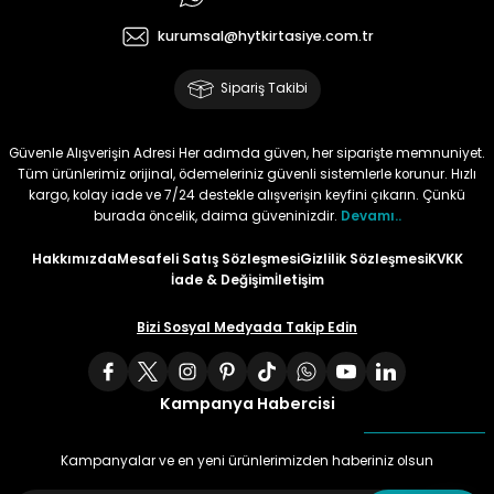
kurumsal@hytkirtasiye.com.tr
Tüy
Para Kontrol Kalemleri
Yaylı Dosya
Zımba Tel Sökücüler
Sipariş Takibi
Permanent Asetat Kalemi
Zımba Telleri
Güvenle Alışverişin Adresi Her adımda güven, her siparişte memnuniyet.
Permanent Markör
Tüm ürünlerimiz orijinal, ödemeleriniz güvenli sistemlerle korunur. Hızlı
kargo, kolay iade ve 7/24 destekle alışverişin keyfini çıkarın. Çünkü
Porselen Kalemi
burada öncelik, daima güveninizdir.
Devamı..
Hakkımızda
Mesafeli Satış Sözleşmesi
Gizlilik Sözleşmesi
KVKK
Poster Markörler
İade & Değişim
İletişim
Bizi Sosyal Medyada Takip Edin
Roller Kalemler
Simli Kalemler
Kampanya Habercisi
Spiralli Kalem
Kampanyalar ve en yeni ürünlerimizden haberiniz olsun