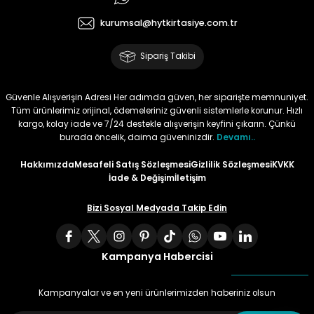
kurumsal@hytkirtasiye.com.tr
Tüy
Para Kontrol Kalemleri
Yaylı Dosya
Zımba Tel Sökücüler
Sipariş Takibi
Permanent Asetat Kalemi
Zımba Telleri
Güvenle Alışverişin Adresi Her adımda güven, her siparişte memnuniyet.
Permanent Markör
Tüm ürünlerimiz orijinal, ödemeleriniz güvenli sistemlerle korunur. Hızlı
kargo, kolay iade ve 7/24 destekle alışverişin keyfini çıkarın. Çünkü
Porselen Kalemi
burada öncelik, daima güveninizdir.
Devamı..
Hakkımızda
Mesafeli Satış Sözleşmesi
Gizlilik Sözleşmesi
KVKK
Poster Markörler
İade & Değişim
İletişim
Bizi Sosyal Medyada Takip Edin
Roller Kalemler
Simli Kalemler
Kampanya Habercisi
Spiralli Kalem
Kampanyalar ve en yeni ürünlerimizden haberiniz olsun