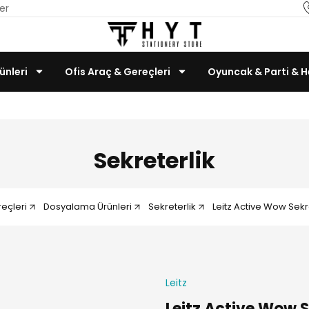
er
ünleri
Ofis Araç & Gereçleri
Oyuncak & Parti & H
Teknoloji & Bilgisayar
Sekreterlik
eçleri
Dosyalama Ürünleri
Sekreterlik
Leitz Active Wow Sek
Leitz
Leitz Active Wow 