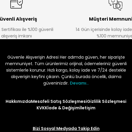
üvenli Alışveriş
Müşteri Memnuni
 Sertifikası ile %100 güvenli
14 Gün içerisinde kolay iad
alışveriş imkanı
%100 memnuniye
Güvenle Alışverişin Adresi Her adımda güven, her siparişte
memnuniyet. Tüm ürünlerimiz orijinal, ödemeleriniz güvenli
sistemlerle korunur. Hızlı kargo, kolay iade ve 7/24 destekle
alışverişin keyfini çıkarın. Çünkü burada öncelik, daima
güveninizdir.
Devamı..
Hakkımızda
Mesafeli Satış Sözleşmesi
Gizlilik Sözleşmesi
KVKK
İade & Değişim
İletişim
Bizi Sosyal Medyada Takip Edin