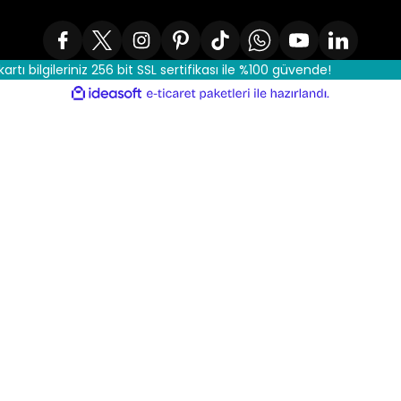
kartı bilgileriniz 256 bit SSL sertifikası ile %100 güvende!
ile
ideasoft
e-
hazırlandı.
ticaret
paketleri