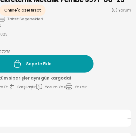
Online'a özel fırsat
(0) Yorum
Taksit Seçenekleri
k
0023
07278
Sepete Ekle
 tüm siparişler aynı gün kargoda!
e Et
Karşılaştır
Yorum Yaz
Yazdır