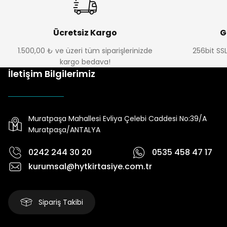
Ücretsiz Kargo
G
1.500,00 ₺ ve üzeri tüm siparişlerinizde
256bit SSL
kargo bedava!
İletişim Bilgilerimiz
Muratpaşa Mahallesi Evliya Çelebi Caddesi No:39/A
Muratpaşa/ANTALYA
0242 244 30 20
0535 458 47 17
kurumsal@hytkirtasiye.com.tr
Sipariş Takibi