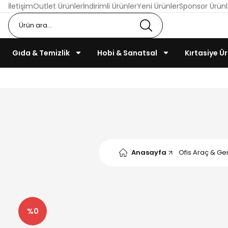
İletişim
Outlet Ürünler
İndirimli Ürünler
Yeni Ürünler
Sponsor Ürünl
Gıda & Temizlik
Hobi & Sanatsal
Kırtasiye Ür
Anasayfa
Ofis Araç & Ger
%0