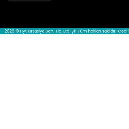
2026 © Hyt Kırtasiye San. Tic. Ltd. Şti Tüm hakları saklıdır. Kredi 