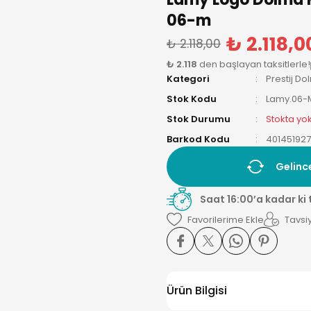
06-m
₺ 2.118,0
₺ 2.118,00
₺ 2.118
den başlayan taksitlerle!
Kategori
Prestij D
Stok Kodu
Lamy.06-
Stok Durumu
Stokta yo
Barkod Kodu
40145192
Gelinc
Saat 16:00’a kadar ki
Tavsiy
Ürün Bilgisi