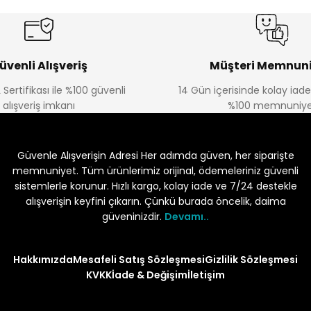
üvenli Alışveriş
Müşteri Memnuni
 Sertifikası ile %100 güvenli
14 Gün içerisinde kolay iad
alışveriş imkanı
%100 memnuniye
Güvenle Alışverişin Adresi Her adımda güven, her siparişte
memnuniyet. Tüm ürünlerimiz orijinal, ödemeleriniz güvenli
sistemlerle korunur. Hızlı kargo, kolay iade ve 7/24 destekle
alışverişin keyfini çıkarın. Çünkü burada öncelik, daima
güveninizdir.
Devamı..
Hakkımızda
Mesafeli Satış Sözleşmesi
Gizlilik Sözleşmesi
KVKK
İade & Değişim
İletişim