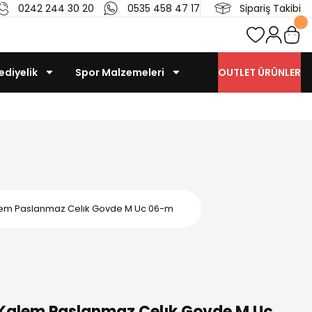
0242 244 30 20
0535 458 47 17
Sipariş Takibi
ediyelik
Spor Malzemeleri
OUTLET ÜRÜNLER
em Paslanmaz Celık Govde M Uc 06-m
Kalem Paslanmaz Celık Govde M Uc