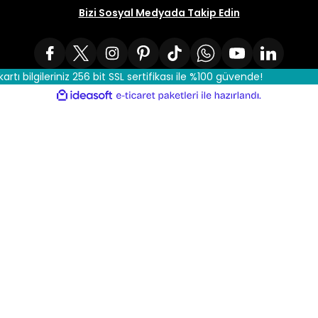
Bizi Sosyal Medyada Takip Edin
kartı bilgileriniz 256 bit SSL sertifikası ile %100 güvende!
ile
ideasoft
e-
hazırlandı.
ticaret
paketleri