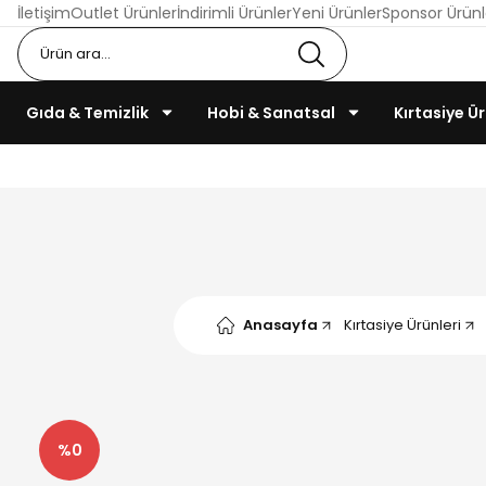
İletişim
Outlet Ürünler
İndirimli Ürünler
Yeni Ürünler
Sponsor Ürünl
Gıda & Temizlik
Hobi & Sanatsal
Kırtasiye Ür
Anasayfa
Kırtasiye Ürünleri
%0