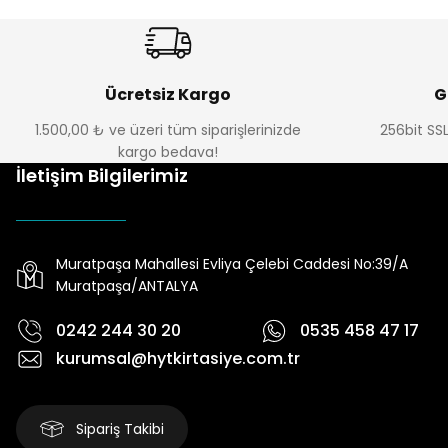
Ücretsiz Kargo
G
1.500,00 ₺ ve üzeri tüm siparişlerinizde
256bit SSL
kargo bedava!
İletişim Bilgilerimiz
Muratpaşa Mahallesi Evliya Çelebi Caddesi No:39/A
Muratpaşa/ANTALYA
0242 244 30 20
0535 458 47 17
kurumsal@hytkirtasiye.com.tr
Sipariş Takibi