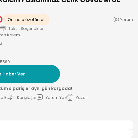
0
Online'a özel fırsat
(0) Yorum
Taksit Seçenekleri
olma Kalem
M
k
75589
e Haber Ver
 tüm siparişler aynı gün kargoda!
e Et
Karşılaştır
Yorum Yaz
Yazdır