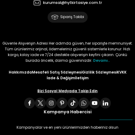
kurumsal@hytkirtasiye.com.tr
Tüy
Para Kontrol Kalemleri
Yaylı Dosya
Zımba Tel Sökücüler
Sipariş Takibi
Permanent Asetat Kalemi
Zımba Telleri
Permanent Markör
Güvenle Alışverişin Adresi Her adımda güven, her siparişte memnuniyet.
Tüm ürünlerimiz orijinal, ödemeleriniz güvenli sistemlerle korunur. Hızlı
kargo, kolay iade ve 7/24 destekle alışverişin keyfini çıkarın. Çünkü
Porselen Kalemi
burada öncelik, daima güveninizdir.
Devamı..
Hakkımızda
Mesafeli Satış Sözleşmesi
Gizlilik Sözleşmesi
KVKK
Poster Markörler
İade & Değişim
İletişim
Roller Kalemler
Bizi Sosyal Medyada Takip Edin
Simli Kalemler
Kampanya Habercisi
Spiralli Kalem
Kampanyalar ve en yeni ürünlerimizden haberiniz olsun