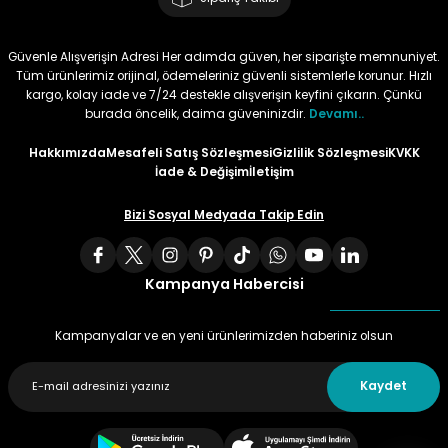
Tüy
Para Kontrol Kalemleri
Yaylı Dosya
Zımba Tel Sökücüler
Güvenle Alışverişin Adresi Her adımda güven, her siparişte memnuniyet.
Tüm ürünlerimiz orijinal, ödemeleriniz güvenli sistemlerle korunur. Hızlı
Permanent Asetat Kalemi
Zımba Telleri
kargo, kolay iade ve 7/24 destekle alışverişin keyfini çıkarın. Çünkü
burada öncelik, daima güveninizdir.
Devamı..
Permanent Markör
Hakkımızda
Mesafeli Satış Sözleşmesi
Gizlilik Sözleşmesi
KVKK
İade & Değişim
İletişim
Porselen Kalemi
Bizi Sosyal Medyada Takip Edin
Poster Markörler
Kampanya Habercisi
Roller Kalemler
Kampanyalar ve en yeni ürünlerimizden haberiniz olsun
Simli Kalemler
Kaydet
Spiralli Kalem