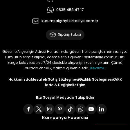
0535 458 47 17
Tüy
Para Kontrol Kalemleri
Yaylı Dosya
Zımba Tel Sökücüler
kurumsal@hytkirtasiye.com.tr
Permanent Asetat Kalemi
Zımba Telleri
Sipariş Takibi
Permanent Markör
Güvenle Alışverişin Adresi Her adımda güven, her siparişte memnuniyet.
Porselen Kalemi
Tüm ürünlerimiz orijinal, ödemeleriniz güvenli sistemlerle korunur. Hızlı
kargo, kolay iade ve 7/24 destekle alışverişin keyfini çıkarın. Çünkü
burada öncelik, daima güveninizdir.
Devamı..
Poster Markörler
Hakkımızda
Mesafeli Satış Sözleşmesi
Gizlilik Sözleşmesi
KVKK
İade & Değişim
İletişim
Roller Kalemler
Bizi Sosyal Medyada Takip Edin
Simli Kalemler
Spiralli Kalem
Kampanya Habercisi