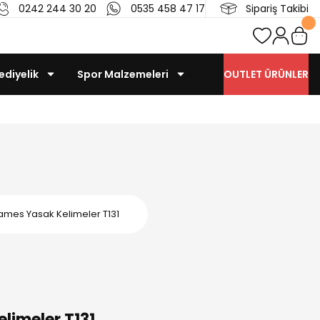
0242 244 30 20
0535 458 47 17
Sipariş Takibi
ediyelik
Spor Malzemeleri
OUTLET ÜRÜNLER
ames Yasak Kelimeler T131
limeler T131