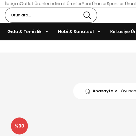
İletişim
Outlet Ürünler
İndirimli Ürünler
Yeni Ürünler
Sponsor Ürünl
Gıda & Temizlik
Hobi & Sanatsal
Kırtasiye Ür
Anasayfa
Oyuncak
%30