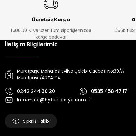
Ücretsiz Kargo
G
1.500,00 ₺ ve üzeri tüm siparişlerinizde
256bit SSL
kargo bedava!
İletişim Bilgilerimiz
Muratpaşa Mahallesi Evliya Çelebi Caddesi No:39/A
Muratpaşa/ANTALYA
0242 244 30 20
0535 458 47 17
kurumsal@hytkirtasiye.com.tr
Sipariş Takibi