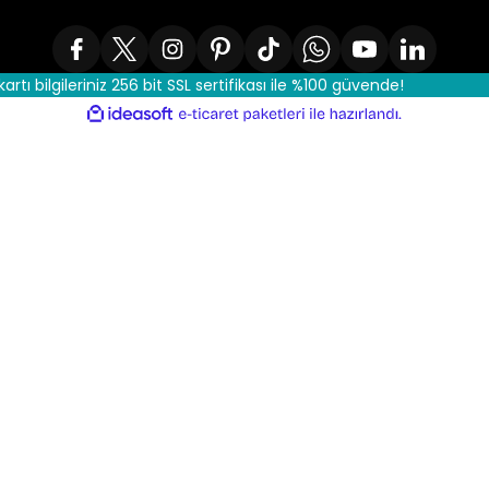
kartı bilgileriniz 256 bit SSL sertifikası ile %100 güvende!
ile
ideasoft
e-
hazırlandı.
ticaret
paketleri