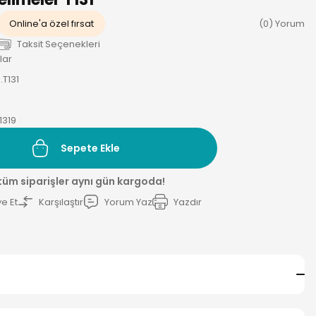
Online'a özel fırsat
(0) Yorum
Taksit Seçenekleri
lar
T131
1319
Sepete Ekle
 tüm siparişler aynı gün kargoda!
e Et
Karşılaştır
Yorum Yaz
Yazdır