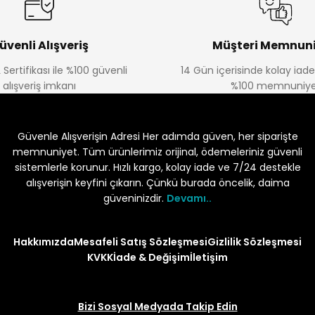
üvenli Alışveriş
Müşteri Memnuni
 Sertifikası ile %100 güvenli
14 Gün içerisinde kolay iad
alışveriş imkanı
%100 memnuniye
Güvenle Alışverişin Adresi Her adımda güven, her siparişte
memnuniyet. Tüm ürünlerimiz orijinal, ödemeleriniz güvenli
sistemlerle korunur. Hızlı kargo, kolay iade ve 7/24 destekle
alışverişin keyfini çıkarın. Çünkü burada öncelik, daima
güveninizdir.
Devamı..
Hakkımızda
Mesafeli Satış Sözleşmesi
Gizlilik Sözleşmesi
KVKK
İade & Değişim
İletişim
Bizi Sosyal Medyada Takip Edin