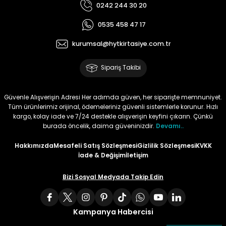
0242 244 30 20
Tüy
Para Kontrol Kalemleri
Yaylı Dosya
Zımba Tel Sökücüler
0535 458 47 17
kurumsal@hytkirtasiye.com.tr
Permanent Asetat Kalemi
Zımba Telleri
Sipariş Takibi
Permanent Markör
Güvenle Alışverişin Adresi Her adımda güven, her siparişte memnuniyet.
Porselen Kalemi
Tüm ürünlerimiz orijinal, ödemeleriniz güvenli sistemlerle korunur. Hızlı
kargo, kolay iade ve 7/24 destekle alışverişin keyfini çıkarın. Çünkü
Poster Markörler
burada öncelik, daima güveninizdir.
Devamı..
Hakkımızda
Mesafeli Satış Sözleşmesi
Gizlilik Sözleşmesi
KVKK
Roller Kalemler
İade & Değişim
İletişim
Simli Kalemler
Bizi Sosyal Medyada Takip Edin
Spiralli Kalem
Kampanya Habercisi