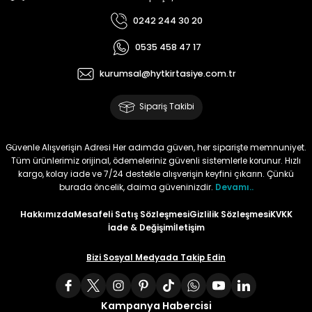
0242 244 30 20
Tüy
Para Kontrol Kalemleri
Yaylı Dosya
Zımba Tel Sökücüler
0535 458 47 17
Permanent Asetat Kalemi
Zımba Telleri
kurumsal@hytkirtasiye.com.tr
Permanent Markör
Sipariş Takibi
Porselen Kalemi
Güvenle Alışverişin Adresi Her adımda güven, her siparişte memnuniyet.
Tüm ürünlerimiz orijinal, ödemeleriniz güvenli sistemlerle korunur. Hızlı
Poster Markörler
kargo, kolay iade ve 7/24 destekle alışverişin keyfini çıkarın. Çünkü
burada öncelik, daima güveninizdir.
Devamı..
Roller Kalemler
Hakkımızda
Mesafeli Satış Sözleşmesi
Gizlilik Sözleşmesi
KVKK
İade & Değişim
İletişim
Simli Kalemler
Bizi Sosyal Medyada Takip Edin
Spiralli Kalem
Kampanya Habercisi