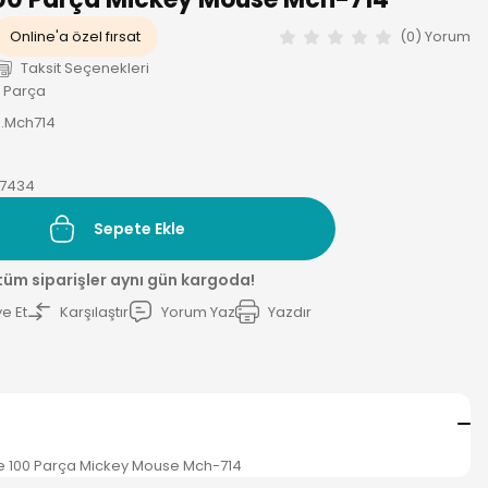
Online'a özel fırsat
(0) Yorum
Taksit Seçenekleri
0 Parça
.Mch714
17434
Sepete Ekle
 tüm siparişler aynı gün kargoda!
e Et
Karşılaştır
Yorum Yaz
Yazdır
zle 100 Parça Mickey Mouse Mch-714