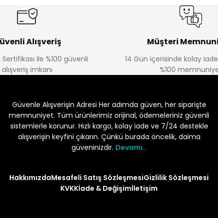
üvenli Alışveriş
Müşteri Memnuni
 Sertifikası ile %100 güvenli
14 Gün içerisinde kolay iad
alışveriş imkanı
%100 memnuniye
Güvenle Alışverişin Adresi Her adımda güven, her siparişte
memnuniyet. Tüm ürünlerimiz orijinal, ödemeleriniz güvenli
sistemlerle korunur. Hızlı kargo, kolay iade ve 7/24 destekle
alışverişin keyfini çıkarın. Çünkü burada öncelik, daima
güveninizdir.
Devamı..
Hakkımızda
Mesafeli Satış Sözleşmesi
Gizlilik Sözleşmesi
KVKK
İade & Değişim
İletişim