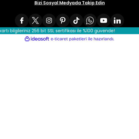
Bizi Sosyal Medyada Takip Edin
kartı bilgileriniz 256 bit SSL sertifikası ile %100 güvende!
ile
ideasoft
e-
hazırlandı.
ticaret
paketleri