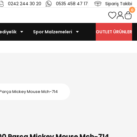
0242 244 30 20
0535 458 47 17
Sipariş Takibi
0
ediyelik
Spor Malzemeleri
OUTLET ÜRÜNLER
 Parça Mickey Mouse Mch-714
100 Parça Mickey Mouse Mch-714