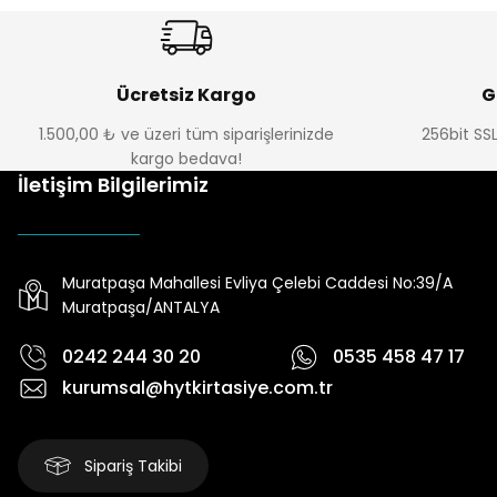
Ücretsiz Kargo
G
1.500,00 ₺ ve üzeri tüm siparişlerinizde
256bit SSL
kargo bedava!
İletişim Bilgilerimiz
Muratpaşa Mahallesi Evliya Çelebi Caddesi No:39/A
Muratpaşa/ANTALYA
0242 244 30 20
0535 458 47 17
kurumsal@hytkirtasiye.com.tr
Sipariş Takibi