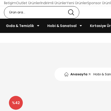
İletişim
Outlet Ürünler
İndirimli Ürünler
Yeni Ürünler
Sponsor Ürünl
Gıda & Temizlik
Hobi & Sanatsal
Kırtasiye Ür
Anasayfa
Hobi & San
%42