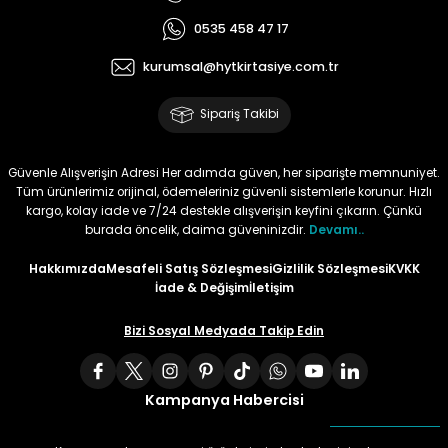
0535 458 47 17
Tüy
Para Kontrol Kalemleri
Yaylı Dosya
Zımba Tel Sökücüler
kurumsal@hytkirtasiye.com.tr
Permanent Asetat Kalemi
Zımba Telleri
Sipariş Takibi
Permanent Markör
Güvenle Alışverişin Adresi Her adımda güven, her siparişte memnuniyet.
Tüm ürünlerimiz orijinal, ödemeleriniz güvenli sistemlerle korunur. Hızlı
Porselen Kalemi
kargo, kolay iade ve 7/24 destekle alışverişin keyfini çıkarın. Çünkü
burada öncelik, daima güveninizdir.
Devamı..
Poster Markörler
Hakkımızda
Mesafeli Satış Sözleşmesi
Gizlilik Sözleşmesi
KVKK
İade & Değişim
İletişim
Roller Kalemler
Bizi Sosyal Medyada Takip Edin
Simli Kalemler
Kampanya Habercisi
Spiralli Kalem