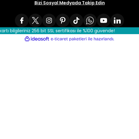
Bizi Sosyal Medyada Takip Edin
kartı bilgileriniz 256 bit SSL sertifikası ile %100 güvende!
ile
ideasoft
e-
hazırlandı.
ticaret
paketleri