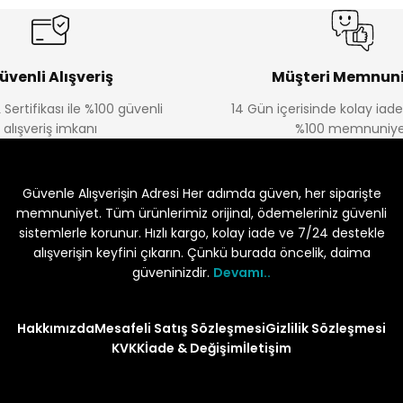
üvenli Alışveriş
Müşteri Memnuni
 Sertifikası ile %100 güvenli
14 Gün içerisinde kolay iad
alışveriş imkanı
%100 memnuniye
Güvenle Alışverişin Adresi Her adımda güven, her siparişte
memnuniyet. Tüm ürünlerimiz orijinal, ödemeleriniz güvenli
sistemlerle korunur. Hızlı kargo, kolay iade ve 7/24 destekle
alışverişin keyfini çıkarın. Çünkü burada öncelik, daima
güveninizdir.
Devamı..
Hakkımızda
Mesafeli Satış Sözleşmesi
Gizlilik Sözleşmesi
KVKK
İade & Değişim
İletişim