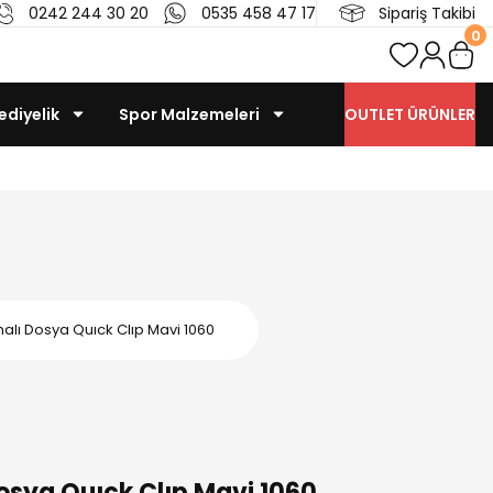
0242 244 30 20
0535 458 47 17
Sipariş Takibi
0
ediyelik
Spor Malzemeleri
OUTLET ÜRÜNLER
rmalı Dosya Quıck Clıp Mavi 1060
Dosya Quıck Clıp Mavi 1060