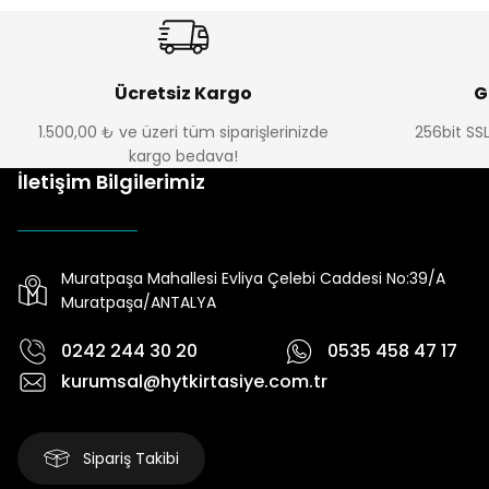
Ücretsiz Kargo
G
1.500,00 ₺ ve üzeri tüm siparişlerinizde
256bit SSL
kargo bedava!
İletişim Bilgilerimiz
Muratpaşa Mahallesi Evliya Çelebi Caddesi No:39/A
Muratpaşa/ANTALYA
0242 244 30 20
0535 458 47 17
kurumsal@hytkirtasiye.com.tr
Sipariş Takibi