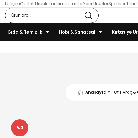
İletişim
Outlet Ürünler
İndirimli Ürünler
Yeni Ürünler
Sponsor Ürünl
Gıda & Temizlik
Hobi & Sanatsal
Kırtasiye Ür
Anasayfa
Ofis Araç & 
%0