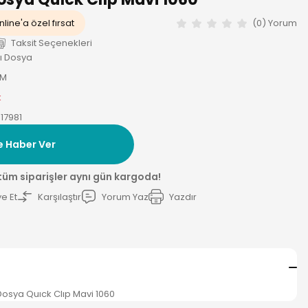
line'a özel fırsat
(0) Yorum
Taksit Seçenekleri
lı Dosya
-M
k
17981
e Haber Ver
 tüm siparişler aynı gün kargoda!
e Et
Karşılaştır
Yorum Yaz
Yazdır
ı Dosya Quıck Clıp Mavi 1060