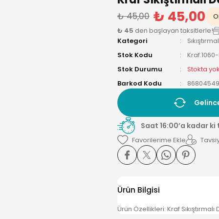
₺ 45,00
₺ 45,00
On
₺ 45
den başlayan taksitlerle!
Kategori
Sıkıştırma
Stok Kodu
Kraf.1060
Stok Durumu
Stokta yo
Barkod Kodu
86804549
Gelinc
Saat 16:00’a kadar ki
Tavsiy
Ürün Bilgisi
Ürün Özellikleri: Kraf Sıkıştırmal