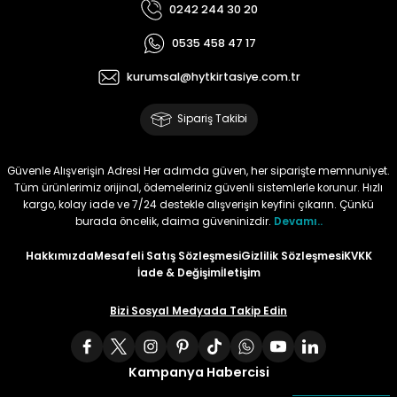
0242 244 30 20
Tüy
Para Kontrol Kalemleri
Yaylı Dosya
Zımba Tel Sökücüler
0535 458 47 17
kurumsal@hytkirtasiye.com.tr
Permanent Asetat Kalemi
Zımba Telleri
Sipariş Takibi
Permanent Markör
Güvenle Alışverişin Adresi Her adımda güven, her siparişte memnuniyet.
Porselen Kalemi
Tüm ürünlerimiz orijinal, ödemeleriniz güvenli sistemlerle korunur. Hızlı
kargo, kolay iade ve 7/24 destekle alışverişin keyfini çıkarın. Çünkü
Poster Markörler
burada öncelik, daima güveninizdir.
Devamı..
Hakkımızda
Mesafeli Satış Sözleşmesi
Gizlilik Sözleşmesi
KVKK
Roller Kalemler
İade & Değişim
İletişim
Simli Kalemler
Bizi Sosyal Medyada Takip Edin
Spiralli Kalem
Kampanya Habercisi