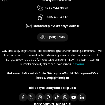
Muratpaşa/ANTALYA
0242 244 30 20
Tüy
Para Kontrol Kalemleri
Yaylı Dosya
Zımba Tel Sökücüler
0535 458 47 17
Permanent Asetat Kalemi
Zımba Telleri
kurumsal@hytkirtasiye.com.tr
Permanent Markör
Sipariş Takibi
Porselen Kalemi
Güvenle Alışverişin Adresi Her adımda güven, her siparişte memnuniyet.
Tüm ürünlerimiz orijinal, ödemeleriniz güvenli sistemlerle korunur. Hızlı
Poster Markörler
kargo, kolay iade ve 7/24 destekle alışverişin keyfini çıkarın. Çünkü
burada öncelik, daima güveninizdir.
Devamı..
Roller Kalemler
Hakkımızda
Mesafeli Satış Sözleşmesi
Gizlilik Sözleşmesi
KVKK
İade & Değişim
İletişim
Simli Kalemler
Bizi Sosyal Medyada Takip Edin
Spiralli Kalem
Kampanya Habercisi