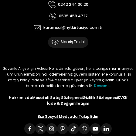
0242 244 30 20
Tüy
Para Kontrol Kalemleri
Yaylı Dosya
Zımba Tel Sökücüler
0535 458 47 17
Permanent Asetat Kalemi
Zımba Telleri
kurumsal@hytkirtasiye.com.tr
Sipariş Takibi
Permanent Markör
Porselen Kalemi
Güvenle Alışverişin Adresi Her adımda güven, her siparişte memnuniyet.
Tüm ürünlerimiz orijinal, ödemeleriniz güvenli sistemlerle korunur. Hızlı
Poster Markörler
kargo, kolay iade ve 7/24 destekle alışverişin keyfini çıkarın. Çünkü
burada öncelik, daima güveninizdir.
Devamı..
Roller Kalemler
Hakkımızda
Mesafeli Satış Sözleşmesi
Gizlilik Sözleşmesi
KVKK
İade & Değişim
İletişim
Simli Kalemler
Bizi Sosyal Medyada Takip Edin
Spiralli Kalem