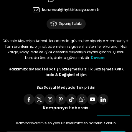
kurumsal@hytkirtasiye.com.tr
Tüy
Para Kontrol Kalemleri
Yaylı Dosya
Zımba Tel Sökücüler
Sipariş Takibi
Permanent Asetat Kalemi
Zımba Telleri
Güvenle Alışverişin Adresi Her adımda güven, her siparişte memnuniyet.
Permanent Markör
Tüm ürünlerimiz orijinal, ödemeleriniz güvenli sistemlerle korunur. Hızlı
kargo, kolay iade ve 7/24 destekle alışverişin keyfini çıkarın. Çünkü
Porselen Kalemi
burada öncelik, daima güveninizdir.
Devamı..
Hakkımızda
Mesafeli Satış Sözleşmesi
Gizlilik Sözleşmesi
KVKK
Poster Markörler
İade & Değişim
İletişim
Bizi Sosyal Medyada Takip Edin
Roller Kalemler
Simli Kalemler
Kampanya Habercisi
Spiralli Kalem
Kampanyalar ve en yeni ürünlerimizden haberiniz olsun