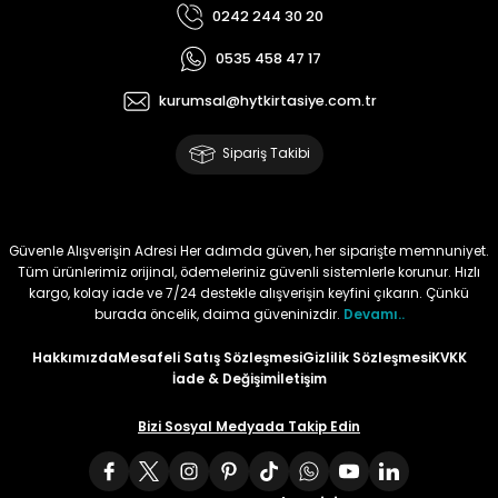
0242 244 30 20
Tüy
Para Kontrol Kalemleri
Yaylı Dosya
Zımba Tel Sökücüler
0535 458 47 17
Permanent Asetat Kalemi
Zımba Telleri
kurumsal@hytkirtasiye.com.tr
Sipariş Takibi
Permanent Markör
Porselen Kalemi
Güvenle Alışverişin Adresi Her adımda güven, her siparişte memnuniyet.
Tüm ürünlerimiz orijinal, ödemeleriniz güvenli sistemlerle korunur. Hızlı
Poster Markörler
kargo, kolay iade ve 7/24 destekle alışverişin keyfini çıkarın. Çünkü
burada öncelik, daima güveninizdir.
Devamı..
Roller Kalemler
Hakkımızda
Mesafeli Satış Sözleşmesi
Gizlilik Sözleşmesi
KVKK
İade & Değişim
İletişim
Simli Kalemler
Bizi Sosyal Medyada Takip Edin
Spiralli Kalem