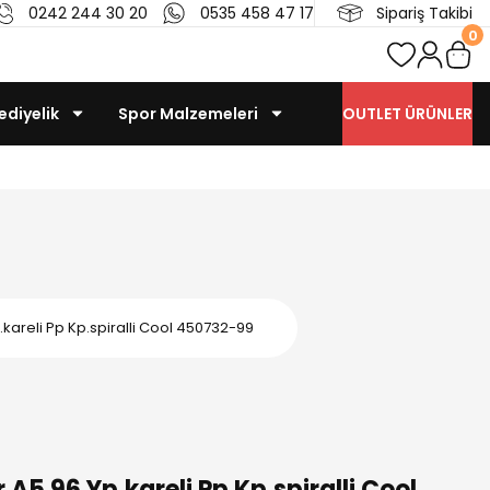
0242 244 30 20
0535 458 47 17
Sipariş Takibi
0
ediyelik
Spor Malzemeleri
OUTLET ÜRÜNLER
.kareli Pp Kp.spiralli Cool 450732-99
 A5 96 Yp.kareli Pp Kp.spiralli Cool