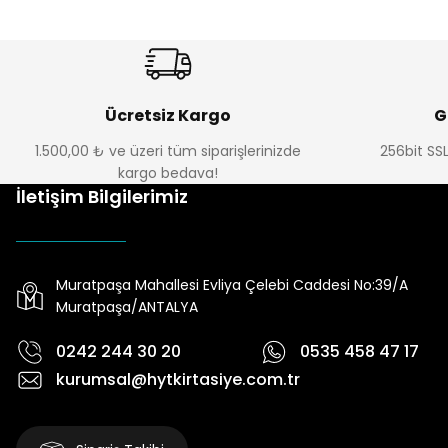
Ücretsiz Kargo
G
1.500,00 ₺ ve üzeri tüm siparişlerinizde
256bit SSL
kargo bedava!
İletişim Bilgilerimiz
Muratpaşa Mahallesi Evliya Çelebi Caddesi No:39/A
Muratpaşa/ANTALYA
0242 244 30 20
0535 458 47 17
kurumsal@hytkirtasiye.com.tr