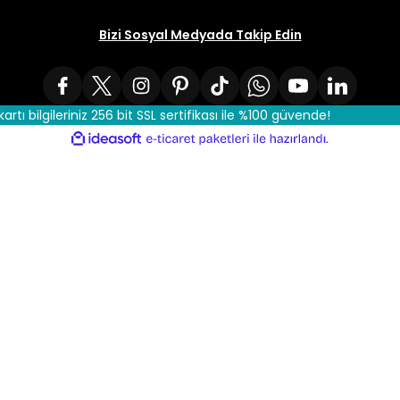
Bizi Sosyal Medyada Takip Edin
kartı bilgileriniz 256 bit SSL sertifikası ile %100 güvende!
ile
ideasoft
e-
hazırlandı.
ticaret
paketleri