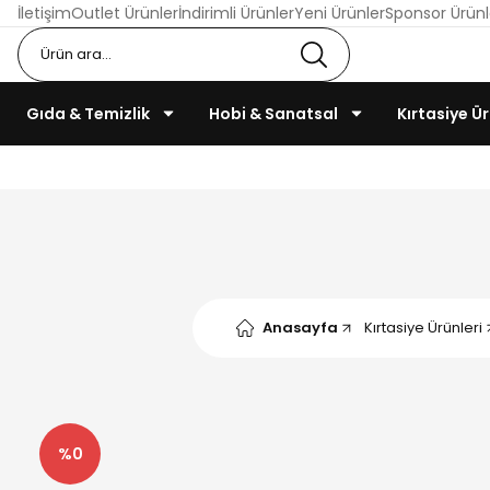
İletişim
Outlet Ürünler
İndirimli Ürünler
Yeni Ürünler
Sponsor Ürünl
Gıda & Temizlik
Hobi & Sanatsal
Kırtasiye Ür
Anasayfa
Kırtasiye Ürünleri
%0