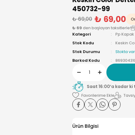
450732-99
₺ 69,00
₺ 69,00
On
₺ 69
den başlayan taksitlerle!
Kategori
Pp Kapak 
Stok Kodu
Keskin Co
Stok Durumu
Stokta var
Barkod Kodu
86930431
Saat 16:00’a kadar ki
Tavsiy
Ürün Bilgisi