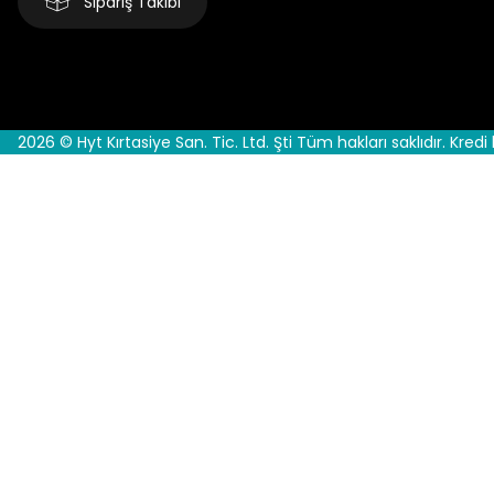
Sipariş Takibi
2026 © Hyt Kırtasiye San. Tic. Ltd. Şti Tüm hakları saklıdır. Kredi 