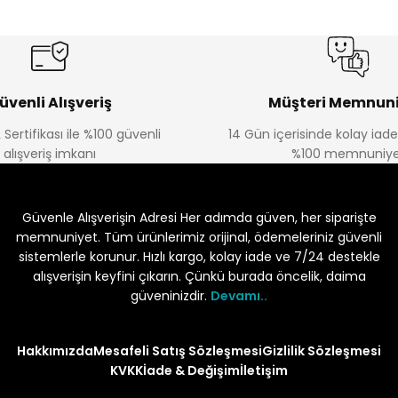
üvenli Alışveriş
Müşteri Memnuni
 Sertifikası ile %100 güvenli
14 Gün içerisinde kolay iad
alışveriş imkanı
%100 memnuniye
Güvenle Alışverişin Adresi Her adımda güven, her siparişte
memnuniyet. Tüm ürünlerimiz orijinal, ödemeleriniz güvenli
sistemlerle korunur. Hızlı kargo, kolay iade ve 7/24 destekle
alışverişin keyfini çıkarın. Çünkü burada öncelik, daima
güveninizdir.
Devamı..
Hakkımızda
Mesafeli Satış Sözleşmesi
Gizlilik Sözleşmesi
KVKK
İade & Değişim
İletişim