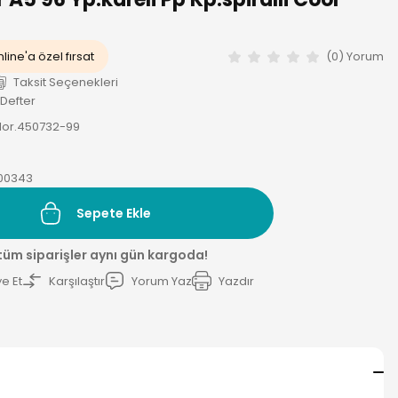
line'a özel fırsat
(0) Yorum
Taksit Seçenekleri
Defter
lor.450732-99
00343
Sepete Ekle
 tüm siparişler aynı gün kargoda!
e Et
Karşılaştır
Yorum Yaz
Yazdır