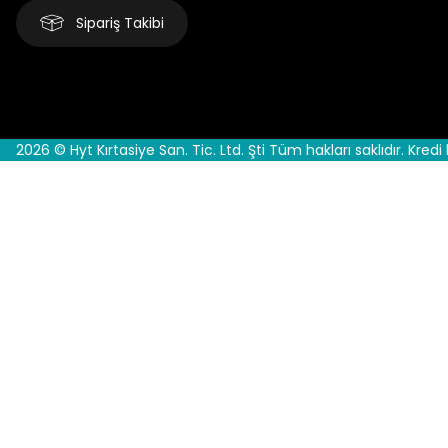
Sipariş Takibi
2026 © Hyt Kırtasiye San. Tic. Ltd. Şti Tüm hakları saklıdır. Kredi 