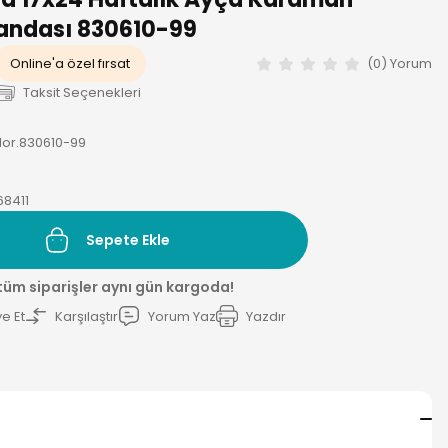
Ajandası 830610-99
Online'a özel fırsat
(0) Yorum
Taksit Seçenekleri
lor.830610-99
68411
Sepete Ekle
 tüm siparişler aynı gün kargoda!
e Et
Karşılaştır
Yorum Yaz
Yazdır