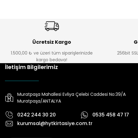
Ücretsiz Kargo
G
1.500,00 ₺ ve üzeri tüm siparişlerinizde
256bit SSL
kargo bedava!
İletişim Bilgilerimiz
Muratpaşa Mahallesi Evliya Çelebi Caddesi No:39/A
Muratpaşa/ANTALYA
0242 244 30 20
0535 458 47 17
kurumsal@hytkirtasiye.com.tr