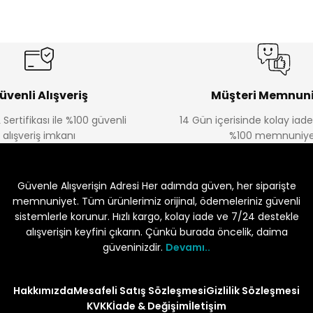
üvenli Alışveriş
Müşteri Memnuni
 Sertifikası ile %100 güvenli
14 Gün içerisinde kolay iad
alışveriş imkanı
%100 memnuniye
Güvenle Alışverişin Adresi Her adımda güven, her siparişte
memnuniyet. Tüm ürünlerimiz orijinal, ödemeleriniz güvenli
sistemlerle korunur. Hızlı kargo, kolay iade ve 7/24 destekle
alışverişin keyfini çıkarın. Çünkü burada öncelik, daima
güveninizdir.
Devamı..
Hakkımızda
Mesafeli Satış Sözleşmesi
Gizlilik Sözleşmesi
KVKK
İade & Değişim
İletişim