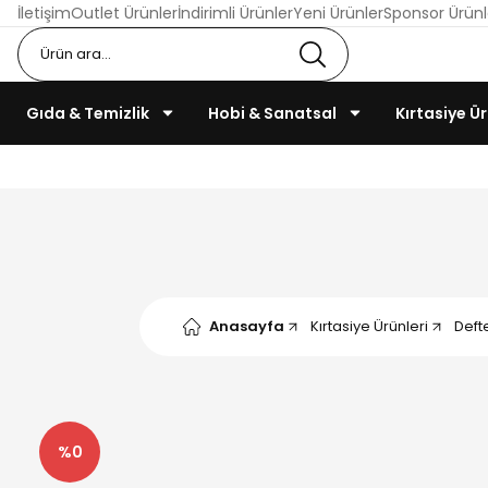
İletişim
Outlet Ürünler
İndirimli Ürünler
Yeni Ürünler
Sponsor Ürünl
Gıda & Temizlik
Hobi & Sanatsal
Kırtasiye Ür
Anasayfa
Kırtasiye Ürünleri
Defte
%0