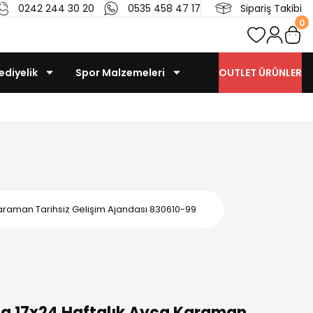
0242 244 30 20
0535 458 47 17
Sipariş Takibi
0
ediyelik
Spor Malzemeleri
OUTLET ÜRÜNLER
Karaman Tarihsiz Gelişim Ajandası 830610-99
da 17x24 Haftalık Ayça Karaman