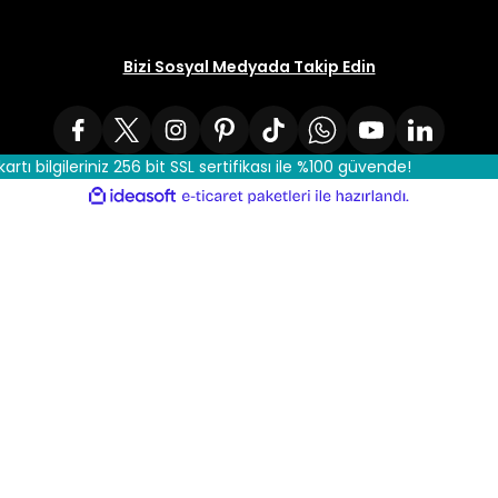
Bizi Sosyal Medyada Takip Edin
kartı bilgileriniz 256 bit SSL sertifikası ile %100 güvende!
ile
ideasoft
e-
hazırlandı.
ticaret
paketleri