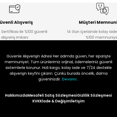
üvenli Alışveriş
Müşteri Memnuni
 Sertifikası ile %100 güvenli
14 Gün içerisinde kolay iad
alışveriş imkanı
%100 memnuniye
Güvenle Alışverişin Adresi Her adımda güven, her siparişte
memnuniyet. Tüm ürünlerimiz orijinal, ödemeleriniz güvenli
sistemlerle korunur. Hızlı kargo, kolay iade ve 7/24 destekle
alışverişin keyfini çıkarın. Çünkü burada öncelik, daima
güveninizdir.
Devamı..
Hakkımızda
Mesafeli Satış Sözleşmesi
Gizlilik Sözleşmesi
KVKK
İade & Değişim
İletişim