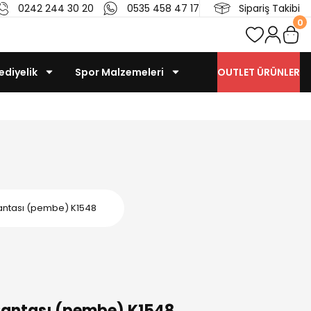
0242 244 30 20
0535 458 47 17
Sipariş Takibi
0
ediyelik
Spor Malzemeleri
OUTLET ÜRÜNLER
Çantası (pembe) K1548
 Çantası (pembe) K1548