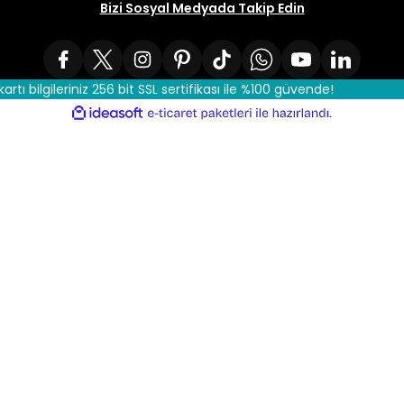
Bizi Sosyal Medyada Takip Edin
kartı bilgileriniz 256 bit SSL sertifikası ile %100 güvende!
ile
ideasoft
e-
hazırlandı.
ticaret
paketleri