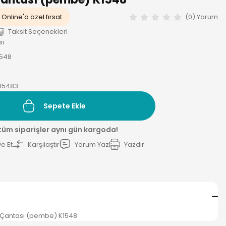
Online'a özel fırsat
(0) Yorum
Taksit Seçenekleri
sı
1548
15483
Sepete Ekle
 tüm siparişler aynı gün kargoda!
e Et
Karşılaştır
Yorum Yaz
Yazdır
ırt Çantası (pembe) K1548