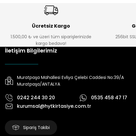
Ücretsiz Kargo
G
1.500,00 ₺ ve üzeri tüm siparişlerinizde
256bit SSL
kargo bedava!
İletişim Bilgilerimiz
Muratpaşa Mahallesi Evliya Çelebi Caddesi No:39/A
Muratpaşa/ANTALYA
0242 244 30 20
0535 458 47 17
kurumsal@hytkirtasiye.com.tr
Sipariş Takibi