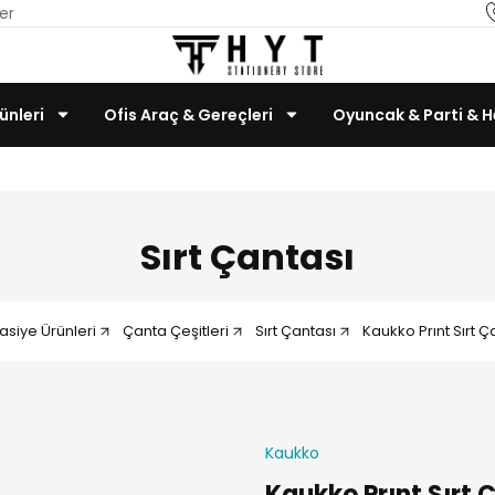
er
ünleri
Ofis Araç & Gereçleri
Oyuncak & Parti & H
Teknoloji & Bilgisayar
Sırt Çantası
tasiye Ürünleri
Çanta Çeşitleri
Sırt Çantası
Kaukko Prınt Sırt 
Kaukko
Kaukko Prınt Sırt