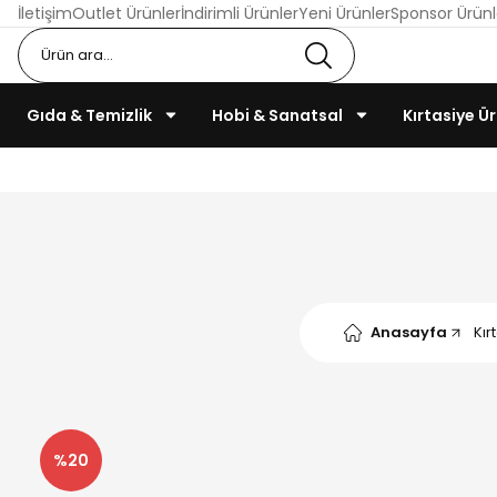
İletişim
Outlet Ürünler
İndirimli Ürünler
Yeni Ürünler
Sponsor Ürünl
Gıda & Temizlik
Hobi & Sanatsal
Kırtasiye Ür
Anasayfa
Kır
%20