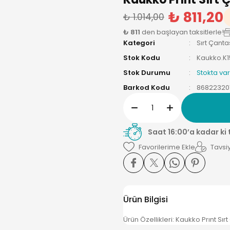
₺ 811,20
₺ 1.014,00
₺ 811
den başlayan taksitlerle!
Kategori
Sırt Çanta
Stok Kodu
Kaukko.K
Stok Durumu
Stokta var
Barkod Kodu
86822320
Saat 16:00’a kadar ki
Tavsiy
Ürün Bilgisi
Ürün Özellikleri: Kaukko Prınt S