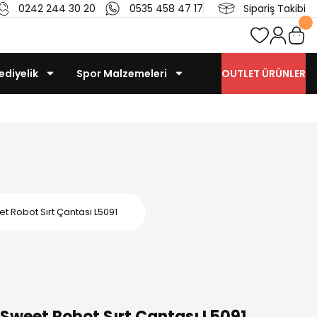
0242 244 30 20
0535 458 47 17
Sipariş Takibi
ediyelik
Spor Malzemeleri
OUTLET ÜRÜNLER
 Robot Sırt Çantası L5091
Sweet Robot Sırt Çantası L5091