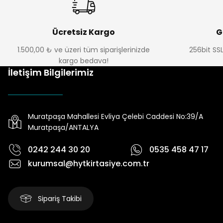
Ücretsiz Kargo
G
1.500,00 ₺ ve üzeri tüm siparişlerinizde
256bit SSL
kargo bedava!
İletişim Bilgilerimiz
Muratpaşa Mahallesi Evliya Çelebi Caddesi No:39/A
Muratpaşa/ANTALYA
0242 244 30 20
0535 458 47 17
kurumsal@hytkirtasiye.com.tr
Sipariş Takibi