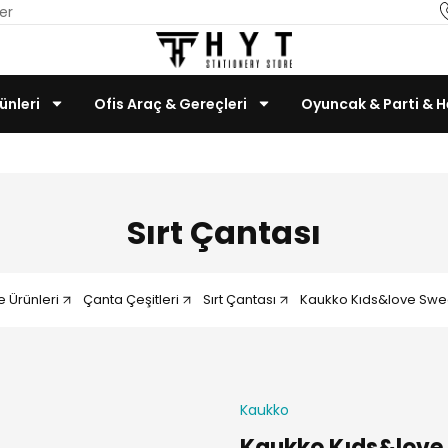
er
ünleri
Ofis Araç & Gereçleri
Oyuncak & Parti & H
Teknoloji & Bilgisayar
Sırt Çantası
e Ürünleri
Çanta Çeşitleri
Sırt Çantası
Kaukko Kıds&love Sweet
Kaukko
Kaukko Kıds&love 