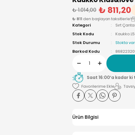
₺ 811,20
₺ 1.014,00
₺ 811
den başlayan taksitlerle!
Kategori
Sırt Çanta
Stok Kodu
Kaukko.L5
Stok Durumu
Stokta var
Barkod Kodu
86822320
Saat 16:00’a kadar ki
Tavsiy
Ürün Bilgisi