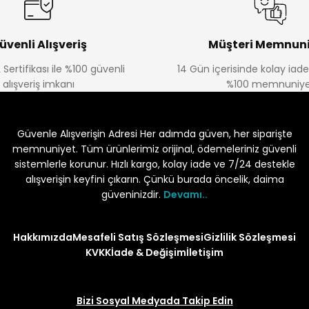
üvenli Alışveriş
Müşteri Memnuni
 Sertifikası ile %100 güvenli
14 Gün içerisinde kolay iad
alışveriş imkanı
%100 memnuniye
Güvenle Alışverişin Adresi Her adımda güven, her siparişte
memnuniyet. Tüm ürünlerimiz orijinal, ödemeleriniz güvenli
sistemlerle korunur. Hızlı kargo, kolay iade ve 7/24 destekle
alışverişin keyfini çıkarın. Çünkü burada öncelik, daima
güveninizdir.
Devamı..
Hakkımızda
Mesafeli Satış Sözleşmesi
Gizlilik Sözleşmesi
KVKK
İade & Değişim
İletişim
Bizi Sosyal Medyada Takip Edin