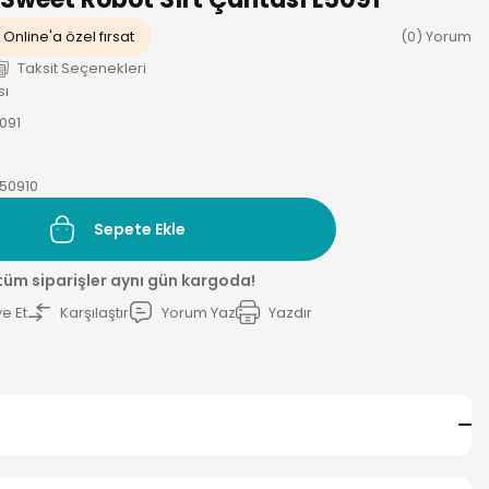
Online'a özel fırsat
(0) Yorum
Taksit Seçenekleri
sı
091
50910
Sepete Ekle
 tüm siparişler aynı gün kargoda!
e Et
Karşılaştır
Yorum Yaz
Yazdır