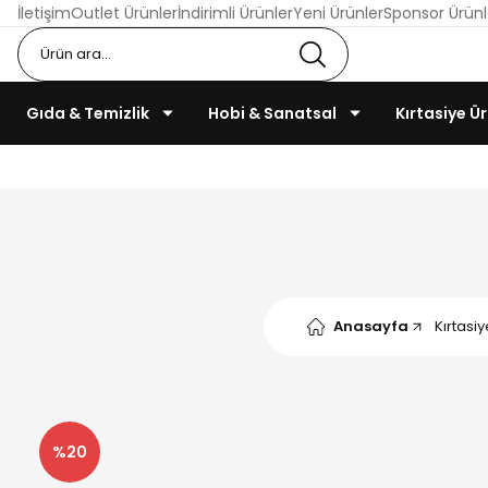
İletişim
Outlet Ürünler
İndirimli Ürünler
Yeni Ürünler
Sponsor Ürünl
Gıda & Temizlik
Hobi & Sanatsal
Kırtasiye Ür
Anasayfa
Kırtasiy
%20