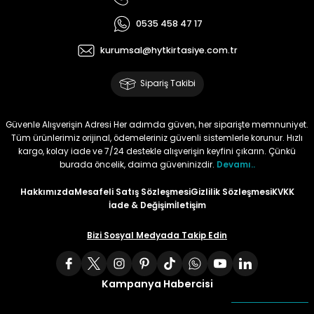
0535 458 47 17
Tüy
Para Kontrol Kalemleri
Yaylı Dosya
Zımba Tel Sökücüler
kurumsal@hytkirtasiye.com.tr
Permanent Asetat Kalemi
Zımba Telleri
Sipariş Takibi
Permanent Markör
Güvenle Alışverişin Adresi Her adımda güven, her siparişte memnuniyet.
Porselen Kalemi
Tüm ürünlerimiz orijinal, ödemeleriniz güvenli sistemlerle korunur. Hızlı
kargo, kolay iade ve 7/24 destekle alışverişin keyfini çıkarın. Çünkü
burada öncelik, daima güveninizdir.
Devamı..
Poster Markörler
Hakkımızda
Mesafeli Satış Sözleşmesi
Gizlilik Sözleşmesi
KVKK
İade & Değişim
İletişim
Roller Kalemler
Bizi Sosyal Medyada Takip Edin
Simli Kalemler
Spiralli Kalem
Kampanya Habercisi