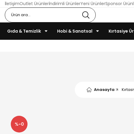
İletişim
Outlet Ürünler
İndirimli Ürünler
Yeni Ürünler
Sponsor Ürünl
Gıda & Temizlik
Hobi & Sanatsal
Kırtasiye Ür
Anasayfa
Kırtas
%-0