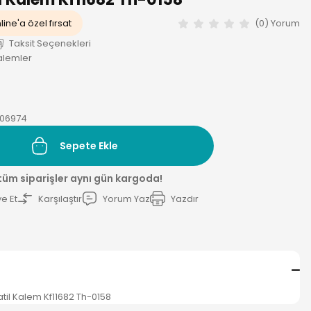
line'a özel fırsat
(0) Yorum
Taksit Seçenekleri
Kalemler
06974
Sepete Ekle
 tüm siparişler aynı gün kargoda!
e Et
Karşılaştır
Yorum Yaz
Yazdır
til Kalem Kf11682 Th-0158