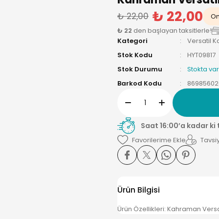
₺ 22,00
₺ 22,00
On
₺ 22
den başlayan taksitlerle!
Kategori
Versatil 
Stok Kodu
HYT09817
Stok Durumu
Stokta var
Barkod Kodu
86985602
Saat 16:00’a kadar ki
Tavsiy
Ürün Bilgisi
Ürün Özellikleri: Kahraman Versa