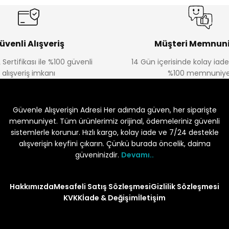
üvenli Alışveriş
Müşteri Memnuni
 Sertifikası ile %100 güvenli
14 Gün içerisinde kolay iad
alışveriş imkanı
%100 memnuniye
Güvenle Alışverişin Adresi Her adımda güven, her siparişte
memnuniyet. Tüm ürünlerimiz orijinal, ödemeleriniz güvenli
sistemlerle korunur. Hızlı kargo, kolay iade ve 7/24 destekle
alışverişin keyfini çıkarın. Çünkü burada öncelik, daima
güveninizdir.
Devamı..
Hakkımızda
Mesafeli Satış Sözleşmesi
Gizlilik Sözleşmesi
KVKK
İade & Değişim
İletişim