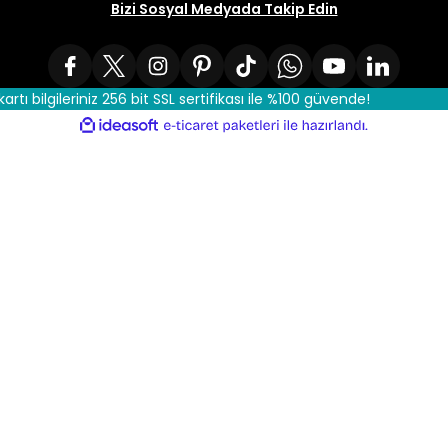
Bizi Sosyal Medyada Takip Edin
kartı bilgileriniz 256 bit SSL sertifikası ile %100 güvende!
ile
ideasoft
e-
hazırlandı.
ticaret
paketleri