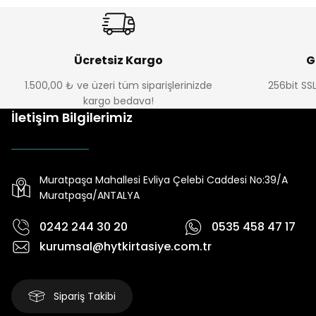
Ücretsiz Kargo
G
1.500,00 ₺ ve üzeri tüm siparişlerinizde
256bit SSL
kargo bedava!
İletişim Bilgilerimiz
Muratpaşa Mahallesi Evliya Çelebi Caddesi No:39/A
Muratpaşa/ANTALYA
0242 244 30 20
0535 458 47 17
kurumsal@hytkirtasiye.com.tr
Sipariş Takibi