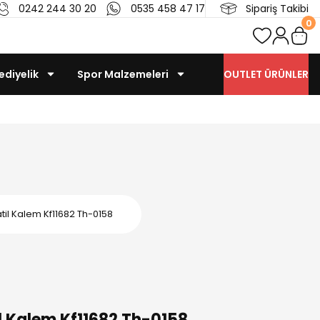
0242 244 30 20
0535 458 47 17
Sipariş Takibi
0
ediyelik
Spor Malzemeleri
OUTLET ÜRÜNLER
il Kalem Kf11682 Th-0158
 Kalem Kf11682 Th-0158