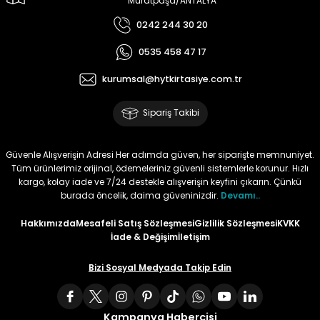
Muratpaşa/ANTALYA
0242 244 30 20
Tüy
Para Kontrol Kalemleri
Yaylı Dosya
Zımba Tel Sökücüler
0535 458 47 17
Permanent Asetat Kalemi
Zımba Telleri
kurumsal@hytkirtasiye.com.tr
Permanent Markör
Sipariş Takibi
Porselen Kalemi
Güvenle Alışverişin Adresi Her adımda güven, her siparişte memnuniyet.
Tüm ürünlerimiz orijinal, ödemeleriniz güvenli sistemlerle korunur. Hızlı
Poster Markörler
kargo, kolay iade ve 7/24 destekle alışverişin keyfini çıkarın. Çünkü
burada öncelik, daima güveninizdir.
Devamı..
Roller Kalemler
Hakkımızda
Mesafeli Satış Sözleşmesi
Gizlilik Sözleşmesi
KVKK
İade & Değişim
İletişim
Simli Kalemler
Bizi Sosyal Medyada Takip Edin
Spiralli Kalem
Kampanya Habercisi