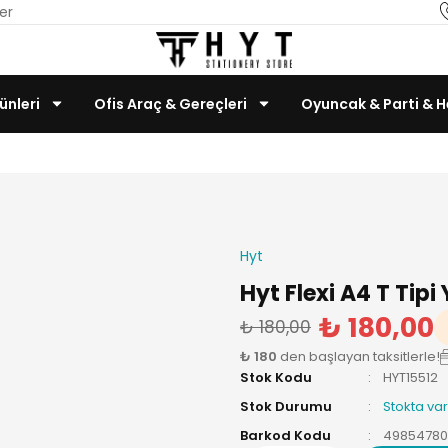
er
ünleri
Ofis Araç & Gereçleri
Oyuncak & Parti & H
Teknoloji & Bilgisayar
Hyt
Hyt Flexi A4 T Tipi
₺ 180,00
₺ 180,00
₺ 180
den başlayan taksitlerle!
Stok Kodu
HYT15512
Stok Durumu
Stokta var
Barkod Kodu
49854780