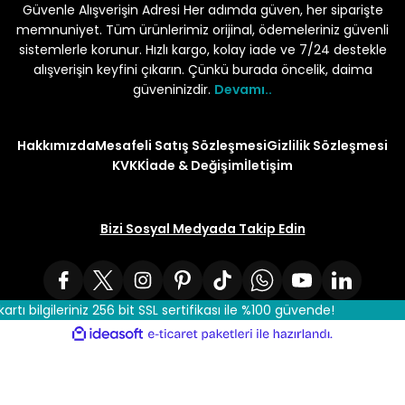
Güvenle Alışverişin Adresi Her adımda güven, her siparişte
memnuniyet. Tüm ürünlerimiz orijinal, ödemeleriniz güvenli
sistemlerle korunur. Hızlı kargo, kolay iade ve 7/24 destekle
alışverişin keyfini çıkarın. Çünkü burada öncelik, daima
güveninizdir.
Devamı..
Hakkımızda
Mesafeli Satış Sözleşmesi
Gizlilik Sözleşmesi
KVKK
İade & Değişim
İletişim
Bizi Sosyal Medyada Takip Edin
kartı bilgileriniz 256 bit SSL sertifikası ile %100 güvende!
ile
ideasoft
e-
hazırlandı.
ticaret
paketleri