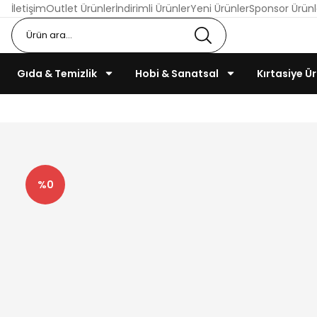
İletişim
Outlet Ürünler
İndirimli Ürünler
Yeni Ürünler
Sponsor Ürünl
Gıda & Temizlik
Hobi & Sanatsal
Kırtasiye Ür
%0