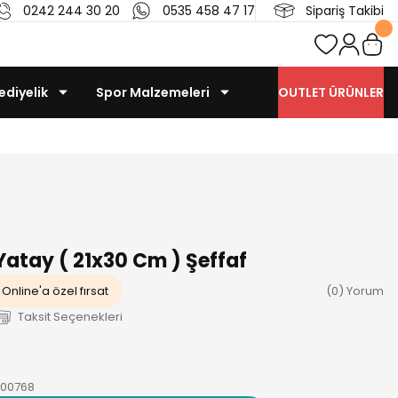
0242 244 30 20
0535 458 47 17
Sipariş Takibi
ediyelik
Spor Malzemeleri
OUTLET ÜRÜNLER
 Yatay ( 21x30 Cm ) Şeffaf
Online'a özel fırsat
(0) Yorum
Taksit Seçenekleri
00768