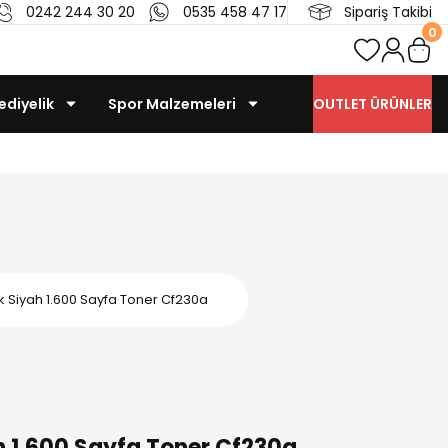
0242 244 30 20
0535 458 47 17
Sipariş Takibi
0
ediyelik
Spor Malzemeleri
OUTLET ÜRÜNLER
k Siyah 1.600 Sayfa Toner Cf230a
h 1.600 Sayfa Toner Cf230a