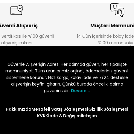
üvenli Alışveriş
Müşteri Memnuni
 Sertifikası ile %100 güvenli
14 Gün içerisinde kolay iad
alışveriş imkanı
%100 memnuniye
Güvenle Alışverişin Adresi Her adımda güven, her siparişte
memnuniyet. Tüm ürünlerimiz orijinal, ödemeleriniz güvenli
sistemlerle korunur. Hızlı kargo, kolay iade ve 7/24 destekle
alışverişin keyfini çıkarın. Çünkü burada öncelik, daima
güveninizdir.
Devamı..
Hakkımızda
Mesafeli Satış Sözleşmesi
Gizlilik Sözleşmesi
KVKK
İade & Değişim
İletişim