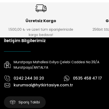
Ücretsiz Kargo
G
1.500,00 ₺ ve üzeri tüm siparişlerinizde
256bit SSL
kargo bedava!
İletişim Bilgilerimiz
Muratpaşa Mahallesi Evliya Çelebi Caddesi No:39/A
Muratpaşa/ANTALYA
0242 244 30 20
0535 458 47 17
kurumsal@hytkirtasiye.com.tr
Sipariş Takibi