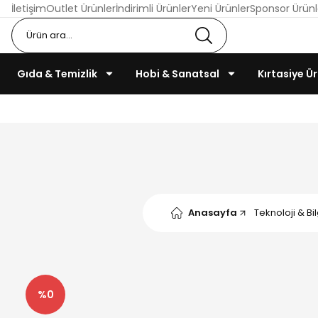
İletişim
Outlet Ürünler
İndirimli Ürünler
Yeni Ürünler
Sponsor Ürünl
Gıda & Temizlik
Hobi & Sanatsal
Kırtasiye Ür
Anasayfa
Teknoloji & Bi
%0