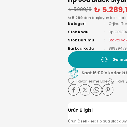
₺ 5.289,
₺ 5.289,18
₺ 5.289
den başlayan taksitlerl
Kategori
Orjinal To
Stok Kodu
Hp.CF230
Stok Durumu
Stokta yo
Barkod Kodu
88989479
Gelinc
Saat 16:00’a kadar ki
Tavsiy
Ürün Bilgisi
Ürün Özellikleri: Hp 30a Black S