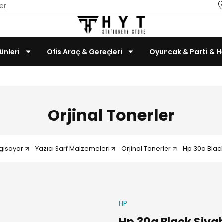
er
ünleri
Ofis Araç & Gereçleri
Oyuncak & Parti & H
Teknoloji & Bilgisayar
Orjinal Tonerler
lgisayar
Yazıcı Sarf Malzemeleri
Orjinal Tonerler
Hp 30a Blac
HP
Hp 30a Black Siya