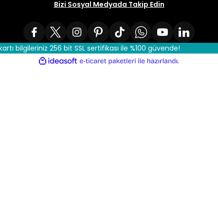
Bizi Sosyal Medyada Takip Edin
kartı bilgileriniz 256 bit SSL sertifikası ile %100 güvende!
ile
ideasoft
e-
hazırlandı.
ticaret
paketleri