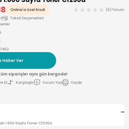
18
Online'a özel fırsat
(0) Yorum
e!
Taksit Seçenekleri
nerler
A
k
7452
e Haber Ver
 tüm siparişler aynı gün kargoda!
e Et
Karşılaştır
Yorum Yaz
Yazdır
iyah 1.600 Sayfa Toner Cf230a