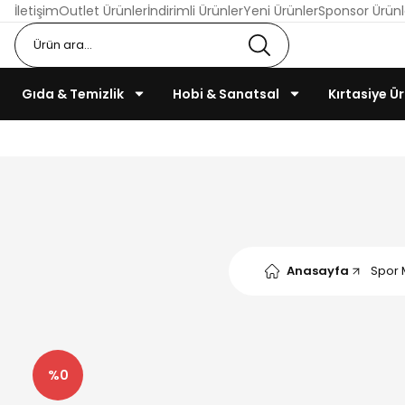
İletişim
Outlet Ürünler
İndirimli Ürünler
Yeni Ürünler
Sponsor Ürünl
Gıda & Temizlik
Hobi & Sanatsal
Kırtasiye Ür
Anasayfa
Spor 
%0