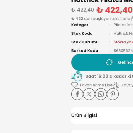
₺ 422,40
₺ 422,40
₺ 422
den başlayan taksitlerle!
Kategori
Pilates Mi
Stok Kodu
Hattrick.
Stok Durumu
Stokta yo
Barkod Kodu
86805624
Gelinc
Saat 16:00’a kadar ki
Tavsiy
Ürün Bilgisi