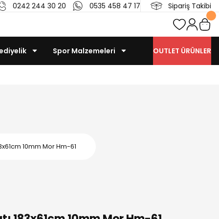
0242 244 30 20
0535 458 47 17
Sipariş Takibi
ediyelik
Spor Malzemeleri
OUTLET ÜRÜNLER
 183x61cm 10mm Mor Hm-61
Matı 183x61cm 10mm Mor Hm-61