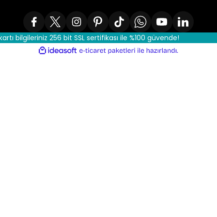
kartı bilgileriniz 256 bit SSL sertifikası ile %100 güvende!
ile
ideasoft
e-
hazırlandı.
ticaret
paketleri