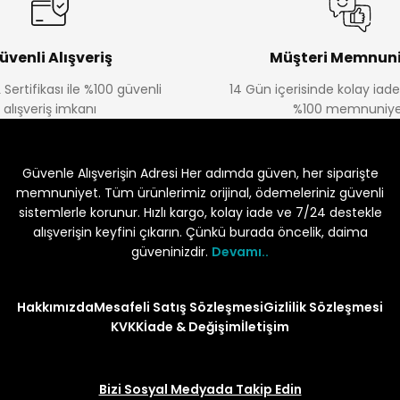
üvenli Alışveriş
Müşteri Memnuni
 Sertifikası ile %100 güvenli
14 Gün içerisinde kolay iad
alışveriş imkanı
%100 memnuniye
Güvenle Alışverişin Adresi Her adımda güven, her siparişte
memnuniyet. Tüm ürünlerimiz orijinal, ödemeleriniz güvenli
sistemlerle korunur. Hızlı kargo, kolay iade ve 7/24 destekle
alışverişin keyfini çıkarın. Çünkü burada öncelik, daima
güveninizdir.
Devamı..
Hakkımızda
Mesafeli Satış Sözleşmesi
Gizlilik Sözleşmesi
KVKK
İade & Değişim
İletişim
Bizi Sosyal Medyada Takip Edin