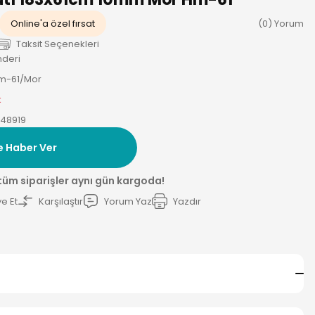
Online'a özel fırsat
(0) Yorum
Taksit Seçenekleri
nderi
Hm-61/Mor
k
48919
e Haber Ver
 tüm siparişler aynı gün kargoda!
e Et
Karşılaştır
Yorum Yaz
Yazdır