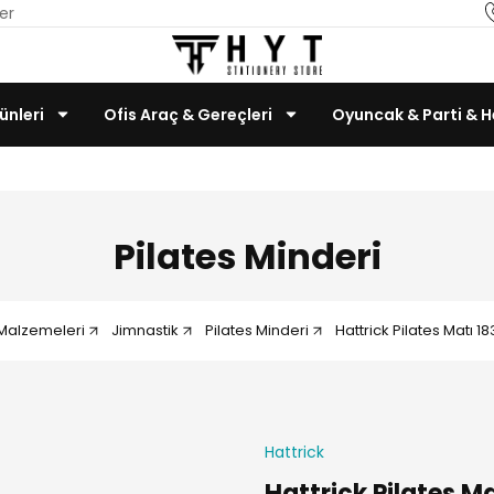
er
ünleri
Ofis Araç & Gereçleri
Oyuncak & Parti & H
Teknoloji & Bilgisayar
Pilates Minderi
Malzemeleri
Jimnastik
Pilates Minderi
Hattrick Pilates Matı
Hattrick
Hattrick Pilates 