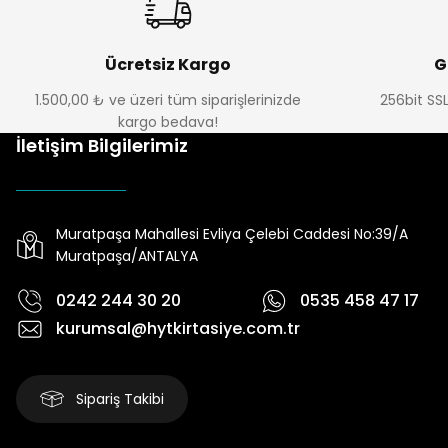
Ücretsiz Kargo
G
1.500,00 ₺ ve üzeri tüm siparişlerinizde
256bit SSL
kargo bedava!
İletişim Bilgilerimiz
Muratpaşa Mahallesi Evliya Çelebi Caddesi No:39/A
Muratpaşa/ANTALYA
0242 244 30 20
0535 458 47 17
kurumsal@hytkirtasiye.com.tr
Sipariş Takibi