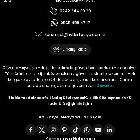
Muratpaşa/ANTALYA
0242 244 30 20
Tüy
Para Kontrol Kalemleri
Yaylı Dosya
Zımba Tel Sökücüler
0535 458 47 17
Permanent Asetat Kalemi
Zımba Telleri
kurumsal@hytkirtasiye.com.tr
Permanent Markör
Sipariş Takibi
Porselen Kalemi
Güvenle Alışverişin Adresi Her adımda güven, her siparişte memnuniyet.
Tüm ürünlerimiz orijinal, ödemeleriniz güvenli sistemlerle korunur. Hızlı
Poster Markörler
kargo, kolay iade ve 7/24 destekle alışverişin keyfini çıkarın. Çünkü
burada öncelik, daima güveninizdir.
Devamı..
Roller Kalemler
Hakkımızda
Mesafeli Satış Sözleşmesi
Gizlilik Sözleşmesi
KVKK
İade & Değişim
İletişim
Simli Kalemler
Bizi Sosyal Medyada Takip Edin
Spiralli Kalem
Kampanya Habercisi