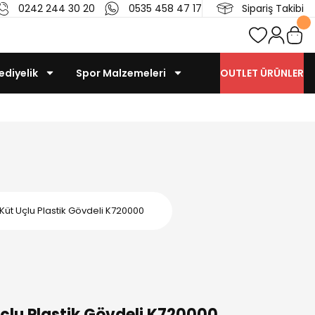
0242 244 30 20
0535 458 47 17
Sipariş Takibi
ediyelik
Spor Malzemeleri
OUTLET ÜRÜNLER
Küt Uçlu Plastik Gövdeli K720000
çlu Plastik Gövdeli K720000