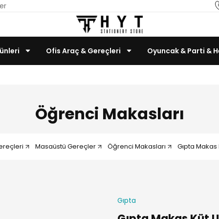
er
ünleri
Ofis Araç & Gereçleri
Oyuncak & Parti & H
Teknoloji & Bilgisayar
Öğrenci Makasları
ereçleri
Masaüstü Gereçler
Öğrenci Makasları
Gıpta Makas 
Gıpta
Gıpta Makas Küt U