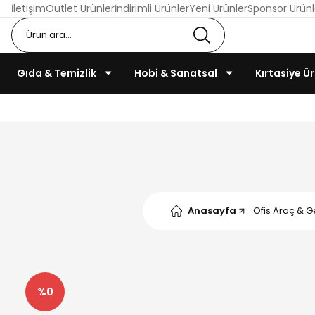
İletişim
Outlet Ürünler
İndirimli Ürünler
Yeni Ürünler
Sponsor Ürünl
Gıda & Temizlik
Hobi & Sanatsal
Kırtasiye Ür
Anasayfa
Ofis Araç & G
%0