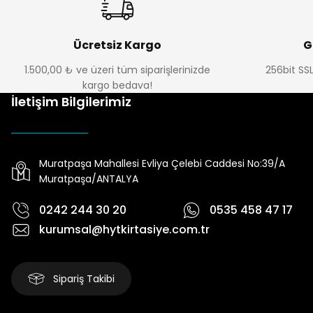
Ücretsiz Kargo
G
1.500,00 ₺ ve üzeri tüm siparişlerinizde
256bit SSL
kargo bedava!
İletişim Bilgilerimiz
Muratpaşa Mahallesi Evliya Çelebi Caddesi No:39/A
Muratpaşa/ANTALYA
0242 244 30 20
0535 458 47 17
kurumsal@hytkirtasiye.com.tr
Sipariş Takibi