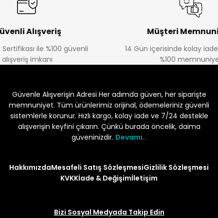
üvenli Alışveriş
Müşteri Memnuni
 Sertifikası ile %100 güvenli
14 Gün içerisinde kolay iad
alışveriş imkanı
%100 memnuniye
Güvenle Alışverişin Adresi Her adımda güven, her siparişte
memnuniyet. Tüm ürünlerimiz orijinal, ödemeleriniz güvenli
sistemlerle korunur. Hızlı kargo, kolay iade ve 7/24 destekle
alışverişin keyfini çıkarın. Çünkü burada öncelik, daima
güveninizdir.
Devamı..
Hakkımızda
Mesafeli Satış Sözleşmesi
Gizlilik Sözleşmesi
KVKK
İade & Değişim
İletişim
Bizi Sosyal Medyada Takip Edin