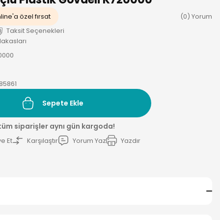
line'a özel fırsat
(0) Yorum
Taksit Seçenekleri
akasları
0000
85861
Sepete Ekle
 tüm siparişler aynı gün kargoda!
e Et
Karşılaştır
Yorum Yaz
Yazdır