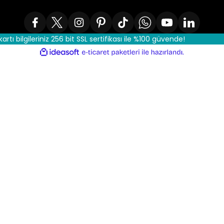
kartı bilgileriniz 256 bit SSL sertifikası ile %100 güvende!
ile
ideasoft
e-
hazırlandı.
ticaret
paketleri