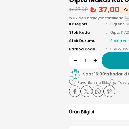
₺ 37,00
₺ 37,00
On
₺ 37
den başlayan taksitlerle!
Kategori
Öğrenci M
Stok Kodu
Gıpta.K72
Stok Durumu
Stokta var
Barkod Kodu
86972369
Saat 16:00’a kadar ki
Tavsiy
Ürün Bilgisi