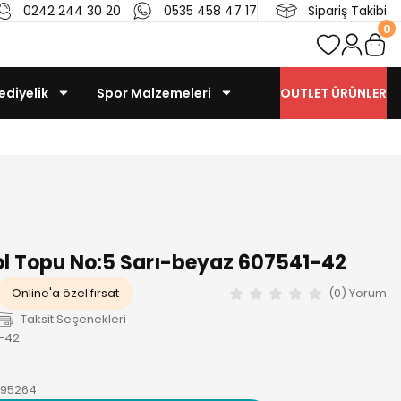
0242 244 30 20
0535 458 47 17
Sipariş Takibi
0
ediyelik
Spor Malzemeleri
OUTLET ÜRÜNLER
l Topu No:5 Sarı-beyaz 607541-42
Online'a özel fırsat
(0) Yorum
Taksit Seçenekleri
1-42
395264