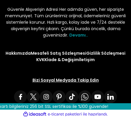
Güvenle Alışverişin Adresi Her adımda güven, her siparişte
memnuniyet. Tüm ürünlerimiz orijinal, ödemeleriniz güvenli
sistemlerle korunur. Hızlı kargo, kolay iade ve 7/24 destekle
alışverişin keyfini çıkarın. Çünkü burada öncelik, daima
güveninizdir.
Devamı..
Hakkımızda
Mesafeli Satış Sözleşmesi
Gizlilik Sözleşmesi
KVKK
İade & Değişim
İletişim
Bizi Sosyal Medyada Takip Edin
kartı bilgileriniz 256 bit SSL sertifikası ile %100 güvende!
ile
ideasoft
e-
hazırlandı.
ticaret
paketleri