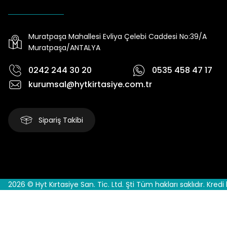
Muratpaşa Mahallesi Evliya Çelebi Caddesi No:39/A
Muratpaşa/ANTALYA
0242 244 30 20
0535 458 47 17
kurumsal@hytkirtasiye.com.tr
Sipariş Takibi
2026 © Hyt Kırtasiye San. Tic. Ltd. Şti Tüm hakları saklıdır. Kredi 