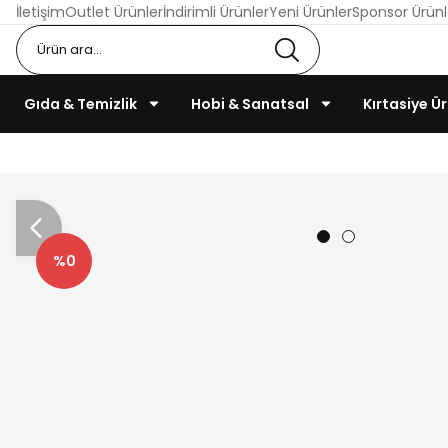
İletişim
Outlet Ürünler
İndirimli Ürünler
Yeni Ürünler
Sponsor Ürünl
Gıda & Temizlik
Hobi & Sanatsal
Kırtasiye Ür
%0