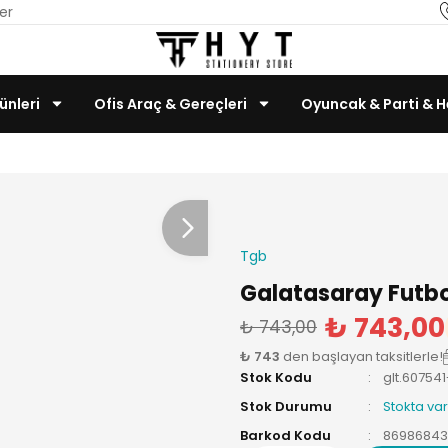
er
ünleri
Ofis Araç & Gereçleri
Oyuncak & Parti & H
Teknoloji & Bilgisayar
Tgb
Galatasaray Futbo
₺ 743,00
₺ 743,00
₺ 743
den başlayan taksitlerle!
Stok Kodu
glt.60754
Stok Durumu
Stokta var
Barkod Kodu
8698684