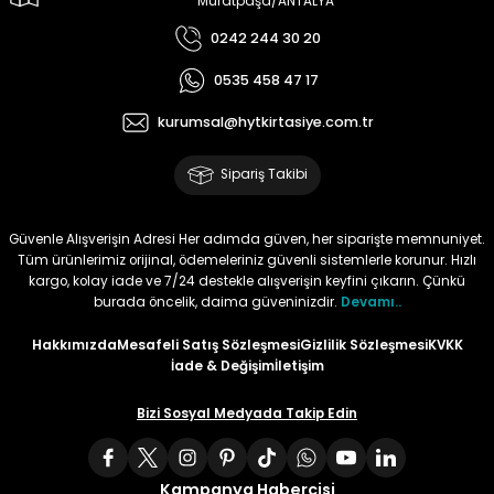
Muratpaşa/ANTALYA
0242 244 30 20
Tüy
Para Kontrol Kalemleri
Yaylı Dosya
Zımba Tel Sökücüler
0535 458 47 17
Permanent Asetat Kalemi
Zımba Telleri
kurumsal@hytkirtasiye.com.tr
Permanent Markör
Sipariş Takibi
Porselen Kalemi
Güvenle Alışverişin Adresi Her adımda güven, her siparişte memnuniyet.
Tüm ürünlerimiz orijinal, ödemeleriniz güvenli sistemlerle korunur. Hızlı
Poster Markörler
kargo, kolay iade ve 7/24 destekle alışverişin keyfini çıkarın. Çünkü
burada öncelik, daima güveninizdir.
Devamı..
Roller Kalemler
Hakkımızda
Mesafeli Satış Sözleşmesi
Gizlilik Sözleşmesi
KVKK
İade & Değişim
İletişim
Simli Kalemler
Bizi Sosyal Medyada Takip Edin
Spiralli Kalem
Kampanya Habercisi