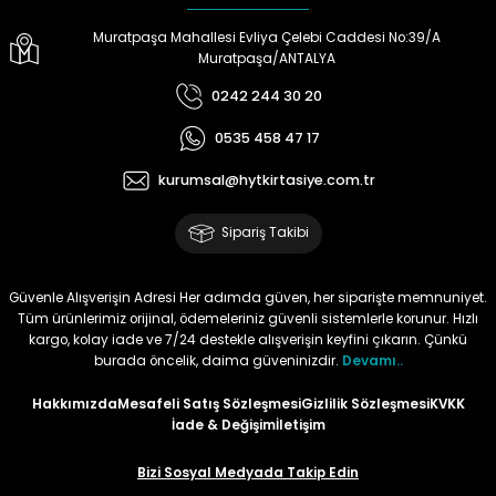
Muratpaşa Mahallesi Evliya Çelebi Caddesi No:39/A
Tüy
Para Kontrol Kalemleri
Yaylı Dosya
Zımba Tel Sökücüler
Muratpaşa/ANTALYA
0242 244 30 20
Permanent Asetat Kalemi
Zımba Telleri
0535 458 47 17
Permanent Markör
kurumsal@hytkirtasiye.com.tr
Porselen Kalemi
Sipariş Takibi
Poster Markörler
Güvenle Alışverişin Adresi Her adımda güven, her siparişte memnuniyet.
Tüm ürünlerimiz orijinal, ödemeleriniz güvenli sistemlerle korunur. Hızlı
Roller Kalemler
kargo, kolay iade ve 7/24 destekle alışverişin keyfini çıkarın. Çünkü
burada öncelik, daima güveninizdir.
Devamı..
Simli Kalemler
Hakkımızda
Mesafeli Satış Sözleşmesi
Gizlilik Sözleşmesi
KVKK
İade & Değişim
İletişim
Spiralli Kalem
Bizi Sosyal Medyada Takip Edin