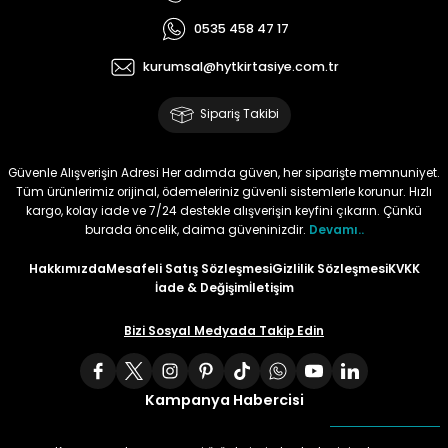
0535 458 47 17
Tüy
Para Kontrol Kalemleri
Yaylı Dosya
Zımba Tel Sökücüler
kurumsal@hytkirtasiye.com.tr
Permanent Asetat Kalemi
Zımba Telleri
Sipariş Takibi
Permanent Markör
Güvenle Alışverişin Adresi Her adımda güven, her siparişte memnuniyet.
Tüm ürünlerimiz orijinal, ödemeleriniz güvenli sistemlerle korunur. Hızlı
Porselen Kalemi
kargo, kolay iade ve 7/24 destekle alışverişin keyfini çıkarın. Çünkü
burada öncelik, daima güveninizdir.
Devamı..
Poster Markörler
Hakkımızda
Mesafeli Satış Sözleşmesi
Gizlilik Sözleşmesi
KVKK
İade & Değişim
İletişim
Roller Kalemler
Bizi Sosyal Medyada Takip Edin
Simli Kalemler
Kampanya Habercisi
Spiralli Kalem