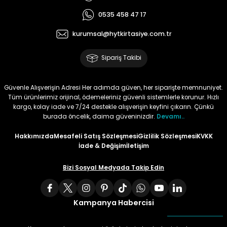
0535 458 47 17
Tüy
Para Kontrol Kalemleri
Yaylı Dosya
Zımba Tel Sökücüler
kurumsal@hytkirtasiye.com.tr
Permanent Asetat Kalemi
Zımba Telleri
Sipariş Takibi
Permanent Markör
Güvenle Alışverişin Adresi Her adımda güven, her siparişte memnuniyet.
Tüm ürünlerimiz orijinal, ödemeleriniz güvenli sistemlerle korunur. Hızlı
Porselen Kalemi
kargo, kolay iade ve 7/24 destekle alışverişin keyfini çıkarın. Çünkü
burada öncelik, daima güveninizdir.
Devamı..
Poster Markörler
Hakkımızda
Mesafeli Satış Sözleşmesi
Gizlilik Sözleşmesi
KVKK
İade & Değişim
İletişim
Roller Kalemler
Bizi Sosyal Medyada Takip Edin
Simli Kalemler
Kampanya Habercisi
Spiralli Kalem