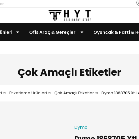
er
ünleri
Ofis Araç & Gereçleri
Oyuncak & Parti & H
Teknoloji & Bilgisayar
Çok Amaçlı Etiketler
i
Etiketleme Ürünleri
Çok Amaçlı Etiketler
Dymo 1868705 Xtl L
Dymo
Dymo 1868705 Xtl 