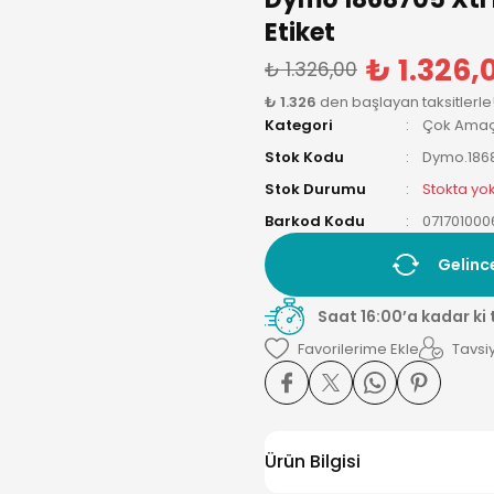
Etiket
₺ 1.326,
₺ 1.326,00
₺ 1.326
den başlayan taksitlerle
Kategori
Çok Amaçlı
Stok Kodu
Dymo.186
Stok Durumu
Stokta yo
Barkod Kodu
071701000
Gelinc
Saat 16:00’a kadar ki
Tavsiy
Ürün Bilgisi