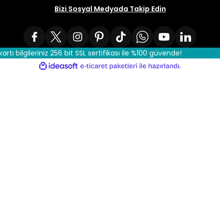
Bizi Sosyal Medyada Takip Edin
kartı bilgileriniz 256 bit SSL sertifikası ile %100 güvende!
ile
ideasoft
e-
hazırlandı.
ticaret
paketleri