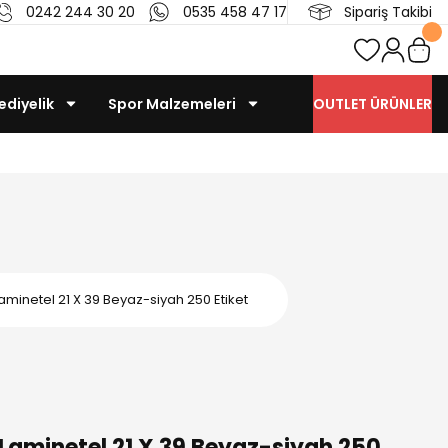
0242 244 30 20
0535 458 47 17
Sipariş Takibi
ediyelik
Spor Malzemeleri
OUTLET ÜRÜNLER
aminetel 21 X 39 Beyaz-siyah 250 Etiket
Laminetel 21 X 39 Beyaz-siyah 250