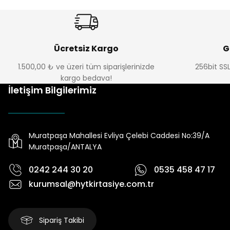
Ücretsiz Kargo
G
1.500,00 ₺ ve üzeri tüm siparişlerinizde
256bit SSL
kargo bedava!
İletişim Bilgilerimiz
Muratpaşa Mahallesi Evliya Çelebi Caddesi No:39/A
Muratpaşa/ANTALYA
0242 244 30 20
0535 458 47 17
kurumsal@hytkirtasiye.com.tr
Sipariş Takibi