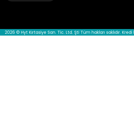
2026 © Hyt Kırtasiye San. Tic. Ltd. Şti Tüm hakları saklıdır. Kredi 