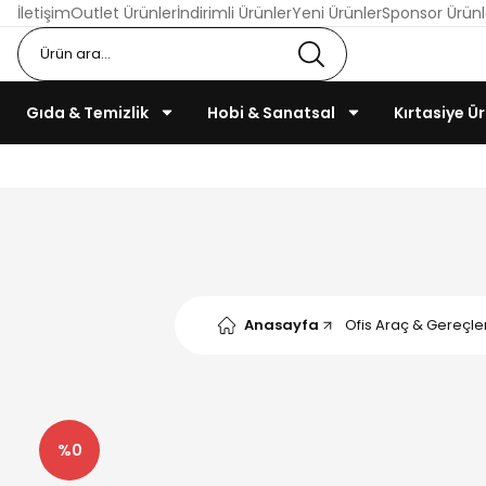
İletişim
Outlet Ürünler
İndirimli Ürünler
Yeni Ürünler
Sponsor Ürünl
Gıda & Temizlik
Hobi & Sanatsal
Kırtasiye Ür
Anasayfa
Ofis Araç & Gereçler
%0