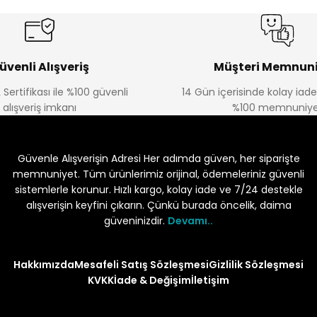
üvenli Alışveriş
Müşteri Memnuni
 Sertifikası ile %100 güvenli
14 Gün içerisinde kolay iad
alışveriş imkanı
%100 memnuniye
Güvenle Alışverişin Adresi Her adımda güven, her siparişte
memnuniyet. Tüm ürünlerimiz orijinal, ödemeleriniz güvenli
sistemlerle korunur. Hızlı kargo, kolay iade ve 7/24 destekle
alışverişin keyfini çıkarın. Çünkü burada öncelik, daima
güveninizdir.
Devamı..
Hakkımızda
Mesafeli Satış Sözleşmesi
Gizlilik Sözleşmesi
KVKK
İade & Değişim
İletişim