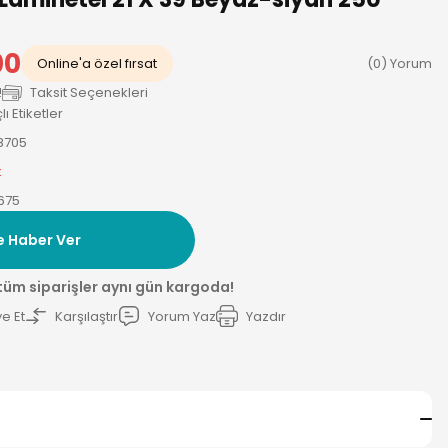
00
Online'a özel fırsat
(0) Yorum
!
Taksit Seçenekleri
 Etiketler
8705
k
675
e Haber Ver
 tüm siparişler aynı gün kargoda!
e Et
Karşılaştır
Yorum Yaz
Yazdır