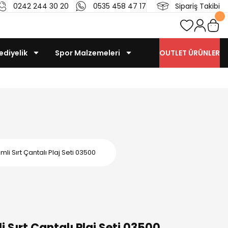
0242 244 30 20
0535 458 47 17
Sipariş Takibi
ediyelik
Spor Malzemeleri
OUTLET ÜRÜNLER
li Sırt Çantalı Plaj Seti 03500
 Sırt Çantalı Plaj Seti 03500