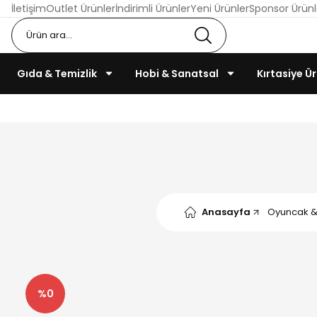
İletişim
Outlet Ürünler
İndirimli Ürünler
Yeni Ürünler
Sponsor Ürünl
Gıda & Temizlik
Hobi & Sanatsal
Kırtasiye Ür
Anasayfa
Oyuncak & 
%0