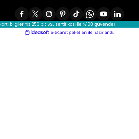
kartı bilgileriniz 256 bit SSL sertifikası ile %100 güvende!
ile
ideasoft
e-
hazırlandı.
ticaret
paketleri