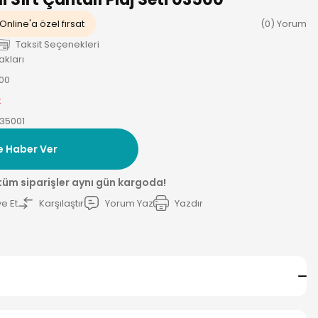
Online'a özel fırsat
(0) Yorum
Taksit Seçenekleri
akları
00
k
35001
e Haber Ver
 tüm siparişler aynı gün kargoda!
e Et
Karşılaştır
Yorum Yaz
Yazdır