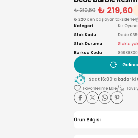
₺ 219,60
₺ 219,60
₺ 220
den başlayan taksitlerle!
Kategori
Kız Oyunc
Stok Kodu
Dede.035
Stok Durumu
Stokta yo
Barkod Kodu
86938300
Gelinc
Saat 16:00’a kadar ki
Tavsiy
Ürün Bilgisi