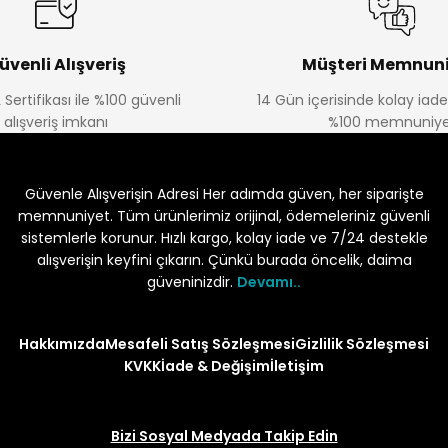
üvenli Alışveriş
Müşteri Memnuni
 Sertifikası ile %100 güvenli
14 Gün içerisinde kolay iad
alışveriş imkanı
%100 memnuniye
Güvenle Alışverişin Adresi Her adımda güven, her siparişte
memnuniyet. Tüm ürünlerimiz orijinal, ödemeleriniz güvenli
sistemlerle korunur. Hızlı kargo, kolay iade ve 7/24 destekle
alışverişin keyfini çıkarın. Çünkü burada öncelik, daima
güveninizdir.
Devamı..
Hakkımızda
Mesafeli Satış Sözleşmesi
Gizlilik Sözleşmesi
KVKK
İade & Değişim
İletişim
Bizi Sosyal Medyada Takip Edin