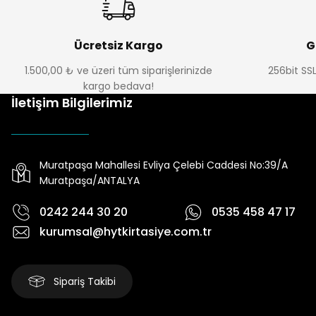
Ücretsiz Kargo
G
1.500,00 ₺ ve üzeri tüm siparişlerinizde
256bit SSL
kargo bedava!
İletişim Bilgilerimiz
Muratpaşa Mahallesi Evliya Çelebi Caddesi No:39/A
Muratpaşa/ANTALYA
0242 244 30 20
0535 458 47 17
kurumsal@hytkirtasiye.com.tr
Sipariş Takibi