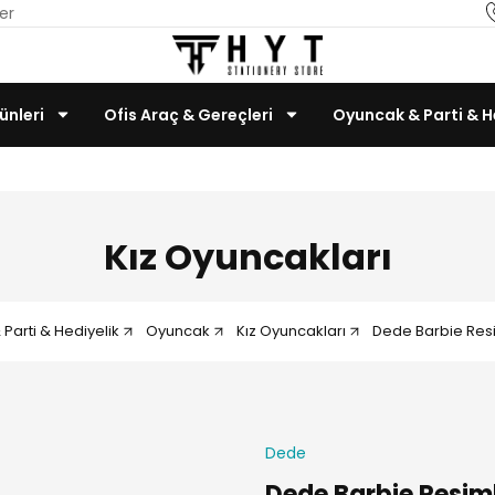
er
ünleri
Ofis Araç & Gereçleri
Oyuncak & Parti & H
Teknoloji & Bilgisayar
Kız Oyuncakları
Parti & Hediyelik
Oyuncak
Kız Oyuncakları
Dede Barbie Resim
Dede
Dede Barbie Resimli