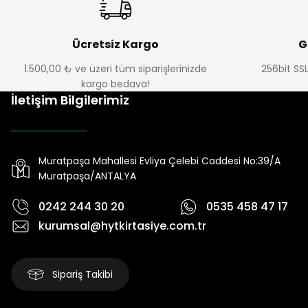
Ücretsiz Kargo
G
1.500,00 ₺ ve üzeri tüm siparişlerinizde
256bit SSL
kargo bedava!
İletişim Bilgilerimiz
Muratpaşa Mahallesi Evliya Çelebi Caddesi No:39/A
Muratpaşa/ANTALYA
0242 244 30 20
0535 458 47 17
kurumsal@hytkirtasiye.com.tr
Sipariş Takibi