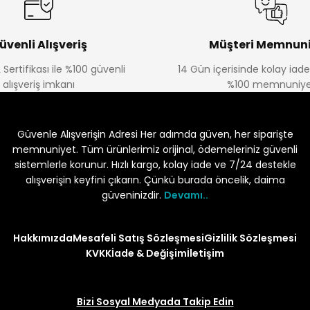
üvenli Alışveriş
Müşteri Memnuni
 Sertifikası ile %100 güvenli
14 Gün içerisinde kolay iad
alışveriş imkanı
%100 memnuniye
Güvenle Alışverişin Adresi Her adımda güven, her siparişte
memnuniyet. Tüm ürünlerimiz orijinal, ödemeleriniz güvenli
sistemlerle korunur. Hızlı kargo, kolay iade ve 7/24 destekle
alışverişin keyfini çıkarın. Çünkü burada öncelik, daima
güveninizdir.
Devamı..
Hakkımızda
Mesafeli Satış Sözleşmesi
Gizlilik Sözleşmesi
KVKK
İade & Değişim
İletişim
Bizi Sosyal Medyada Takip Edin