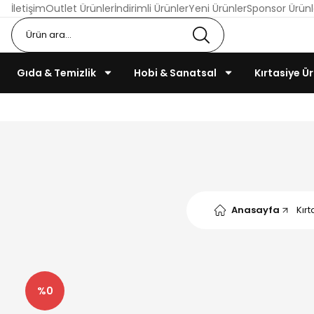
İletişim
Outlet Ürünler
İndirimli Ürünler
Yeni Ürünler
Sponsor Ürünl
Gıda & Temizlik
Hobi & Sanatsal
Kırtasiye Ür
Anasayfa
Kırt
%0