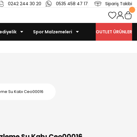
0242 244 30 20
0535 458 47 17
Sipariş Takibi
ediyelik
Spor Malzemeleri
OUTLET ÜRÜNLER
leme Su Kabı Ceo00016
izleme Su Kabı Ceo00016