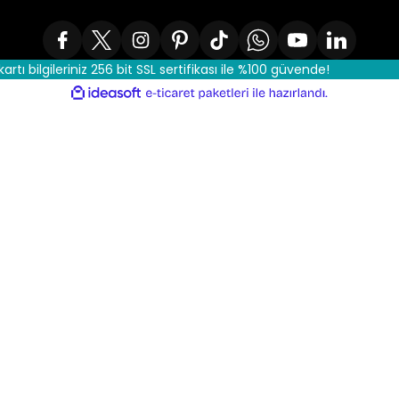
kartı bilgileriniz 256 bit SSL sertifikası ile %100 güvende!
ile
ideasoft
e-
hazırlandı.
ticaret
paketleri