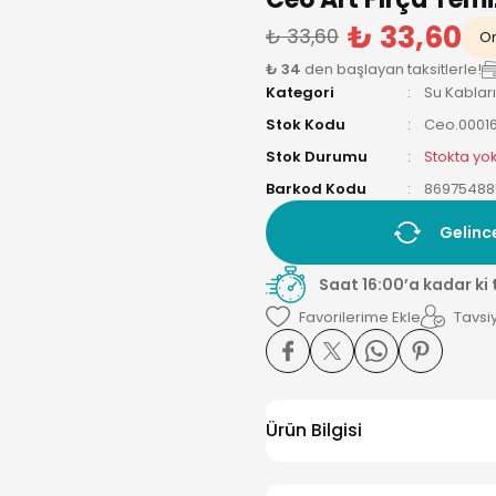
₺ 33,60
₺ 33,60
On
₺ 34
den başlayan taksitlerle!
Kategori
Su Kabları
Stok Kodu
Ceo.0001
Stok Durumu
Stokta yo
Barkod Kodu
86975488
Gelinc
Saat 16:00’a kadar ki
Tavsiy
Ürün Bilgisi