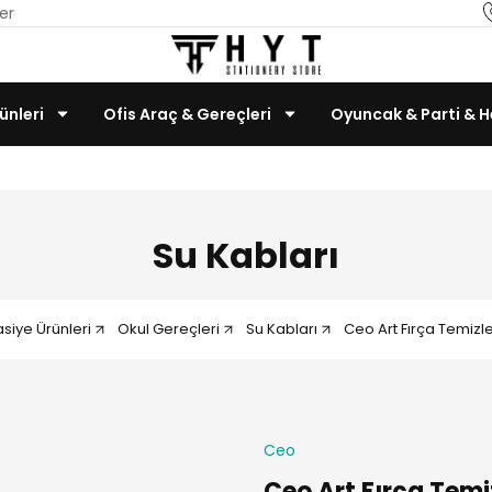
er
ünleri
Ofis Araç & Gereçleri
Oyuncak & Parti & H
Teknoloji & Bilgisayar
Su Kabları
asiye Ürünleri
Okul Gereçleri
Su Kabları
Ceo Art Fırça Temiz
Ceo
Ceo Art Fırça Tem