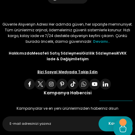
Tüy
Para Kontrol Kalemleri
Yaylı Dosya
Zımba Tel Sökücüler
Güvenle Alışverişin Adresi Her adımda güven, her siparişte memnuniyet.
Permanent Asetat Kalemi
Zımba Telleri
Tüm ürünlerimiz orijinal, ödemeleriniz güvenli sistemlerle korunur. Hızlı
kargo, kolay iade ve 7/24 destekle alışverişin keyfini çıkarın. Çünkü
burada öncelik, daima güveninizdir.
Devamı..
Permanent Markör
Hakkımızda
Mesafeli Satış Sözleşmesi
Gizlilik Sözleşmesi
KVKK
Porselen Kalemi
İade & Değişim
İletişim
Bizi Sosyal Medyada Takip Edin
Poster Markörler
Roller Kalemler
Kampanya Habercisi
Simli Kalemler
Kampanyalar ve en yeni ürünlerimizden haberiniz olsun
Spiralli Kalem
Kaydet