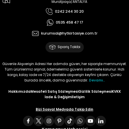
Muratpaşa/ANTALYA
Tüy
Para Kontrol Kalemleri
Yaylı Dosya
Zımba Tel Sökücüler
0242 244 30 20
0535 458 47 17
Permanent Asetat Kalemi
Zımba Telleri
kurumsal@hytkirtasiye.com.tr
Permanent Markör
Sipariş Takibi
Porselen Kalemi
Güvenle Alışverişin Adresi Her adımda güven, her siparişte memnuniyet.
Tüm ürünlerimiz orijinal, ödemeleriniz güvenli sistemlerle korunur. Hızlı
Poster Markörler
kargo, kolay iade ve 7/24 destekle alışverişin keyfini çıkarın. Çünkü
burada öncelik, daima güveninizdir.
Devamı..
Roller Kalemler
Hakkımızda
Mesafeli Satış Sözleşmesi
Gizlilik Sözleşmesi
KVKK
İade & Değişim
İletişim
Simli Kalemler
Bizi Sosyal Medyada Takip Edin
Spiralli Kalem