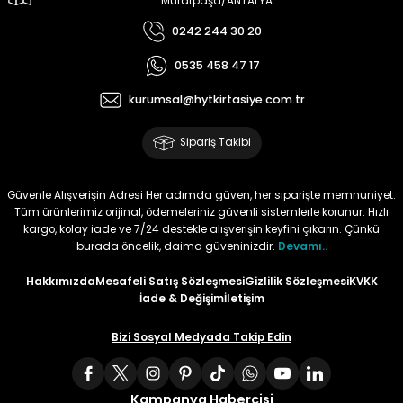
Muratpaşa/ANTALYA
0242 244 30 20
Tüy
Para Kontrol Kalemleri
Yaylı Dosya
Zımba Tel Sökücüler
0535 458 47 17
Permanent Asetat Kalemi
Zımba Telleri
kurumsal@hytkirtasiye.com.tr
Permanent Markör
Sipariş Takibi
Porselen Kalemi
Güvenle Alışverişin Adresi Her adımda güven, her siparişte memnuniyet.
Tüm ürünlerimiz orijinal, ödemeleriniz güvenli sistemlerle korunur. Hızlı
Poster Markörler
kargo, kolay iade ve 7/24 destekle alışverişin keyfini çıkarın. Çünkü
burada öncelik, daima güveninizdir.
Devamı..
Roller Kalemler
Hakkımızda
Mesafeli Satış Sözleşmesi
Gizlilik Sözleşmesi
KVKK
İade & Değişim
İletişim
Simli Kalemler
Bizi Sosyal Medyada Takip Edin
Spiralli Kalem
Kampanya Habercisi